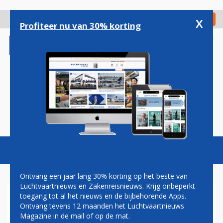
Overslaan
en
x
Digitaal Magazine
Registreer
Check in
naar
Profiteer nu van 30% korting
de
inhoud
gaan
Magazine
Podcasts
Vacatures
Toggl
naviga
Ontvang een jaar lang 30% korting op het beste van
Luchtvaartnieuws en Zakenreisnieuws. Krijg onbeperkt
toegang tot al het nieuws en de bijbehorende Apps.
PAUL GROVE:
Ontvang tevens 12 maanden het Luchtvaartnieuws
MARKTWERKING EN
Magazine in de mail of op de mat.