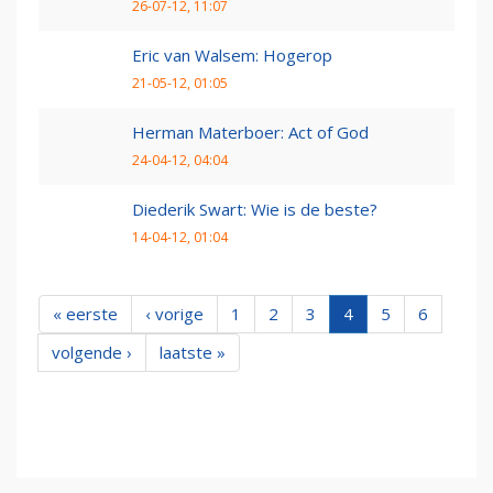
26-07-12, 11:07
Eric van Walsem: Hogerop
21-05-12, 01:05
Herman Materboer: Act of God
24-04-12, 04:04
Diederik Swart: Wie is de beste?
14-04-12, 01:04
« eerste
‹ vorige
1
2
3
4
5
6
volgende ›
laatste »