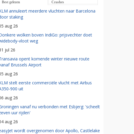
Best gelezen
Crashes
KLM annuleert meerdere vluchten naar Barcelona
door staking
05 aug 26
Donkere wolken boven IndiGo: prijsvechter doet
widebody-vloot weg
31 jul 26
Transavia opent komende winter nieuwe route
vanaf Brussels Airport
05 aug 26
KLM stelt eerste commerciële vlucht met Airbus
A350-900 uit
06 aug 26
Groningen vanaf nu verbonden met Esbjerg: 'scheelt
zeven uur rijden'
04 aug 26
easyJet wordt overgenomen door Apollo, Castlelake