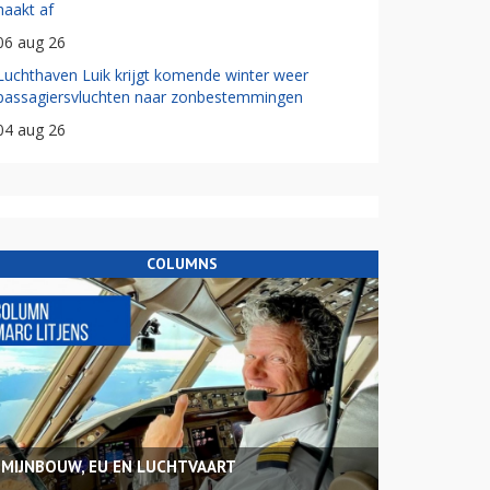
haakt af
06 aug 26
Luchthaven Luik krijgt komende winter weer
passagiersvluchten naar zonbestemmingen
04 aug 26
COLUMNS
MIJNBOUW, EU EN LUCHTVAART