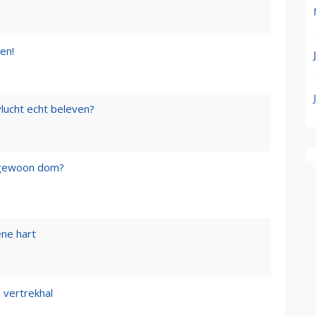
en!
lucht echt beleven?
f gewoon dom?
ene hart
 vertrekhal