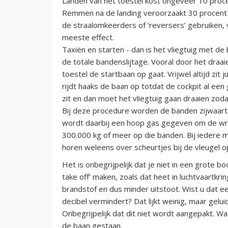
Landen van het toestel kost ongeveer 10 proce
Remmen na de landing veroorzaakt 30 procent v
de straalomkeerders of ‘reversers’ gebruiken, 
meeste effect.
Taxiën en starten - dan is het vliegtuig met d
de totale bandenslijtage. Vooral door het draa
toestel de startbaan op gaat. Vrijwel altijd zit
rijdt haaks de baan op totdat de cockpit al ee
zit en dan moet het vliegtuig gaan draaien zod
Bij deze procedure worden de banden zijwaarts
wordt daarbij een hoop gas gegeven om de wrij
300.000 kg of meer op die banden. Bij iedere m
horen weleens over scheurtjes bij de vleugel o
Het is onbegrijpelijk dat je niet in een grote bo
take off’ maken, zoals dat heet in luchtvaartkr
brandstof en dus minder uitstoot. Wist u dat een
decibel vermindert? Dat lijkt weinig, maar gelu
Onbegrijpelijk dat dit niet wordt aangepakt. Waa
de baan gestaan.