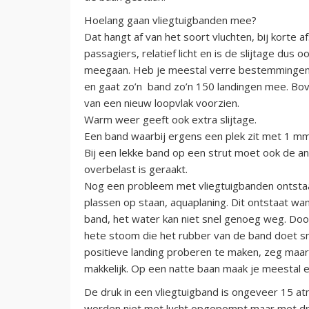
Hoelang gaan vliegtuigbanden mee?
Dat hangt af van het soort vluchten, bij korte afs
passagiers, relatief licht en is de slijtage du
meegaan. Heb je meestal verre bestemmingen, 
en gaat zo’n band zo’n 150 landingen mee. Bo
van een nieuw loopvlak voorzien.
Warm weer geeft ook extra slijtage.
Een band waarbij ergens een plek zit met 1 mm
Bij een lekke band op een strut moet ook de 
overbelast is geraakt.
Nog een probleem met vliegtuigbanden ontstaat
plassen op staan, aquaplaning. Dit ontstaat w
band, het water kan niet snel genoeg weg. Door
hete stoom die het rubber van de band doet s
positieve landing proberen te maken, zeg maar h
makkelijk. Op een natte baan maak je meestal e
De druk in een vliegtuigband is ongeveer 15 a
worden niet met lucht opgepompt maar met dro