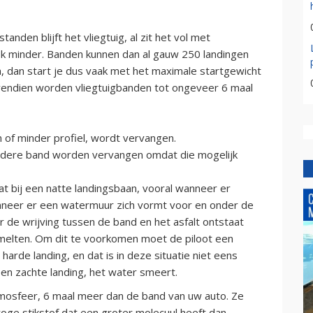
tanden blijft het vliegtuig, al zit het vol met
s ook minder. Banden kunnen dan al gauw 250 landingen
dan start je dus vaak met het maximale startgewicht
vendien worden vliegtuigbanden tot ongeveer 6 maal
 of minder profiel, wordt vervangen.
andere band worden vervangen omdat die mogelijk
 bij een natte landingsbaan, vooral wanneer er
anneer er een watermuur zich vormt voor en onder de
 de wrijving tussen de band en het asfalt ontstaat
melten. Om dit te voorkomen moet de piloot een
arde landing, en dat is in deze situatie niet eens
en zachte landing, het water smeert.
tmosfeer, 6 maal meer dan de band van uw auto. Ze
ge stikstof dat een groter molecuul heeft dan