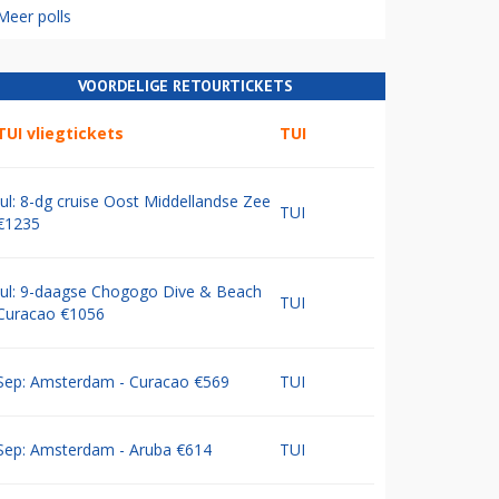
Meer polls
VOORDELIGE RETOURTICKETS
TUI vliegtickets
TUI
Jul: 8-dg cruise Oost Middellandse Zee
TUI
€1235
Jul: 9-daagse Chogogo Dive & Beach
TUI
Curacao €1056
Sep: Amsterdam - Curacao €569
TUI
Sep: Amsterdam - Aruba €614
TUI