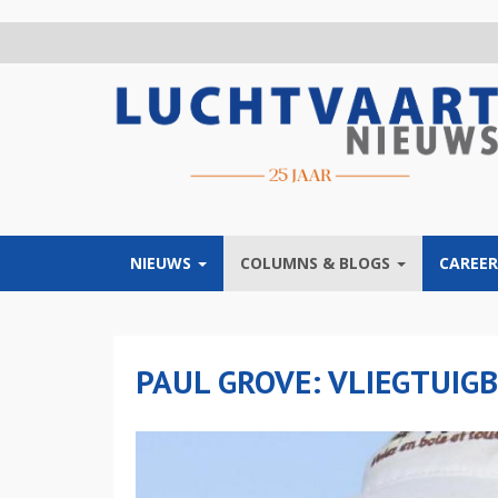
Overslaan
en
naar
de
inhoud
gaan
NIEUWS
COLUMNS & BLOGS
CAREER
PAUL GROVE: VLIEGTUI