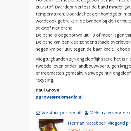
zuurstof. Daardoor verliest de band minder gauw
temperaturen. Doordat het een homogeen mengs
wordt ook gebruikt in de banden bij de Formu
stikstof niet brand.
De band is opgebouwd uit 10 of meer lagen van 
De band kan een klap zonder schade overleven v
negen km per uur, tegen de baan knalt. Ik hoop
Vliegtuigbanden zijn ongelooflijk sterk, het is 
tweede leven onder landbouwvoertuigen krijge
entreematten gemaakt, vanwege hun ongelooflij
recycling.
Paul Grove
pgrove@reismedia.nl
Verstuur per e-mail
Meld u aan voor de 
Herman Mateboer: Vliegend pr
27-09-18, 10:09