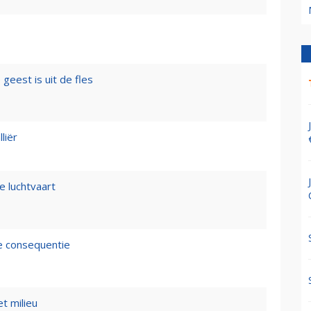
geest is uit de fles
liër
e luchtvaart
de consequentie
t milieu