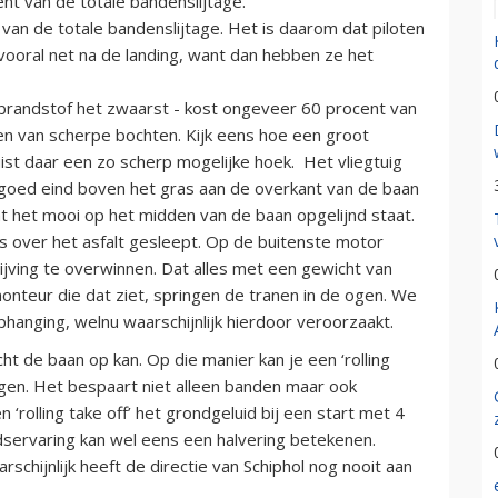
nt van de totale bandenslijtage.
an de totale bandenslijtage. Het is daarom dat piloten
vooral net na de landing, want dan hebben ze het
e brandstof het zwaarst - kost ongeveer 60 procent van
ien van scherpe bochten. Kijk eens hoe een groot
 juist daar een zo scherp mogelijke hoek. Het vliegtuig
n goed eind boven het gras aan de overkant van de baan
at het mooi op het midden van de baan opgelijnd staat.
 over het asfalt gesleept. Op de buitenste motor
ving te overwinnen. Dat alles met een gewicht van
onteur die dat ziet, springen de tranen in de ogen. We
phanging, welnu waarschijnlijk hierdoor veroorzaakt.
cht de baan op kan. Op die manier kan je een ‘rolling
ingen. Het bespaart niet alleen banden maar ook
 ‘rolling take off’ het grondgeluid bij een start met 4
idservaring kan wel eens een halvering betekenen.
rschijnlijk heeft de directie van Schiphol nog nooit aan