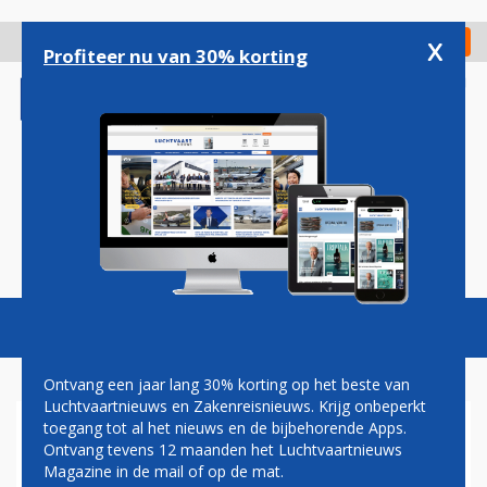
Overslaan
en
x
Digitaal Magazine
Registreer
Check in
naar
Profiteer nu van 30% korting
de
inhoud
gaan
Magazine
Podcasts
Vacatures
Toggl
naviga
Ontvang een jaar lang 30% korting op het beste van
Luchtvaartnieuws en Zakenreisnieuws. Krijg onbeperkt
toegang tot al het nieuws en de bijbehorende Apps.
SVEN BUYLE: BRUSSELS
Ontvang tevens 12 maanden het Luchtvaartnieuws
AIRLINES VAN DELTA AIR
Magazine in de mail of op de mat.