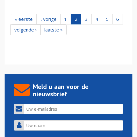
« eerste
‹ vorige
1
2
3
4
5
6
volgende ›
laatste »
Meld u aan voor de
nieuwsbrief