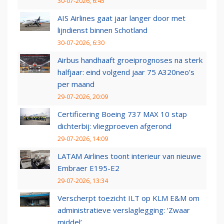
30-07-2026, 6:45
AIS Airlines gaat jaar langer door met
lijndienst binnen Schotland
30-07-2026, 6:30
Airbus handhaaft groeiprognoses na sterk
halfjaar: eind volgend jaar 75 A320neo’s
per maand
29-07-2026, 20:09
Certificering Boeing 737 MAX 10 stap
dichterbij: vliegproeven afgerond
29-07-2026, 14:09
LATAM Airlines toont interieur van nieuwe
Embraer E195-E2
29-07-2026, 13:34
Verscherpt toezicht ILT op KLM E&M om
administratieve verslaglegging: ‘Zwaar
middel’