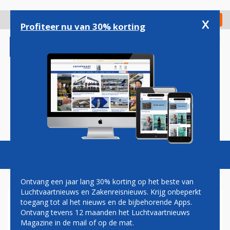
Overslaan
en
x
Digitaal Magazine
Registreer
Check in
naar
Profiteer nu van 30% korting
de
inhoud
gaan
Magazine
Podcasts
Vacatures
Toggl
naviga
Ontvang een jaar lang 30% korting op het beste van
Luchtvaartnieuws en Zakenreisnieuws. Krijg onbeperkt
toegang tot al het nieuws en de bijbehorende Apps.
EMBRAER HEEFT NIEUWE
Ontvang tevens 12 maanden het Luchtvaartnieuws
TOPMAN IN BEELD
Magazine in de mail of op de mat.