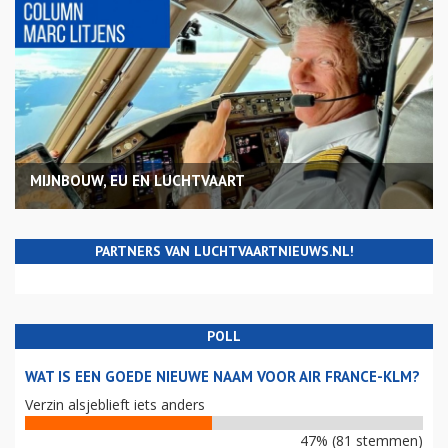
MIJNBOUW, EU EN LUCHTVAART
PARTNERS VAN LUCHTVAARTNIEUWS.NL!
POLL
WAT IS EEN GOEDE NIEUWE NAAM VOOR AIR FRANCE-KLM?
Verzin alsjeblieft iets anders
47% (81 stemmen)