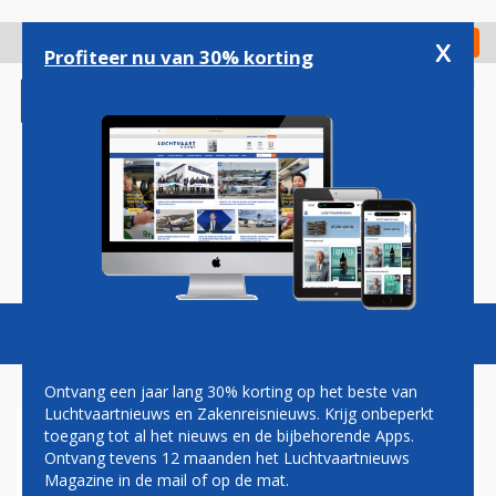
Overslaan
en
x
Digitaal Magazine
Registreer
Check in
naar
Profiteer nu van 30% korting
de
inhoud
gaan
Magazine
Podcasts
Vacatures
Toggl
naviga
Ontvang een jaar lang 30% korting op het beste van
Luchtvaartnieuws en Zakenreisnieuws. Krijg onbeperkt
toegang tot al het nieuws en de bijbehorende Apps.
BEKENDMAKING
Ontvang tevens 12 maanden het Luchtvaartnieuws
OVERNAMEBOD KLM PAS
Magazine in de mail of op de mat.