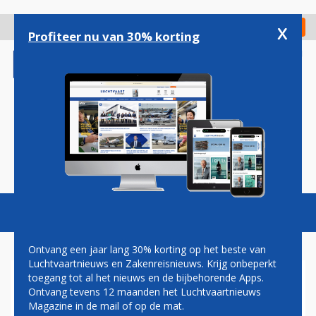
Overslaan
en
x
Digitaal Magazine
Registreer
Check in
naar
Profiteer nu van 30% korting
de
inhoud
gaan
Magazine
Podcasts
Vacatures
Toggl
naviga
Ontvang een jaar lang 30% korting op het beste van
Luchtvaartnieuws en Zakenreisnieuws. Krijg onbeperkt
toegang tot al het nieuws en de bijbehorende Apps.
IJSLANDSE START-UP PLAY
Ontvang tevens 12 maanden het Luchtvaartnieuws
WIL IN 2022 NAAR DE VS
Magazine in de mail of op de mat.