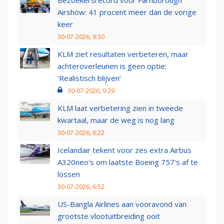
Bezoekersrecord voor Farnborough
Airshow: 41 procent meer dan de vorige
keer
30-07-2026, 9:30
KLM ziet resultaten verbeteren, maar
achteroverleunen is geen optie:
‘Realistisch blijven’
30-07-2026, 9:29
KLM laat verbetering zien in tweede
kwartaal, maar de weg is nog lang
30-07-2026, 8:22
Icelandair tekent voor zes extra Airbus
A320neo's om laatste Boeing 757's af te
lossen
30-07-2026, 6:52
US-Bangla Airlines aan vooravond van
grootste vlootuitbreiding ooit