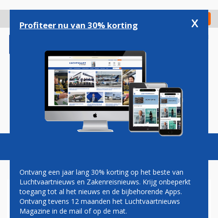
Overslaan
en
x
Digitaal Magazine
Registreer
Check in
naar
Profiteer nu van 30% korting
de
inhoud
gaan
Magazine
Podcasts
Vacatures
Toggl
naviga
Ontvang een jaar lang 30% korting op het beste van
Luchtvaartnieuws en Zakenreisnieuws. Krijg onbeperkt
toegang tot al het nieuws en de bijbehorende Apps.
KLM CITYHOPPER HEEFT
Ontvang tevens 12 maanden het Luchtvaartnieuws
TIENDE EMBRAER 195-E2
Magazine in de mail of op de mat.