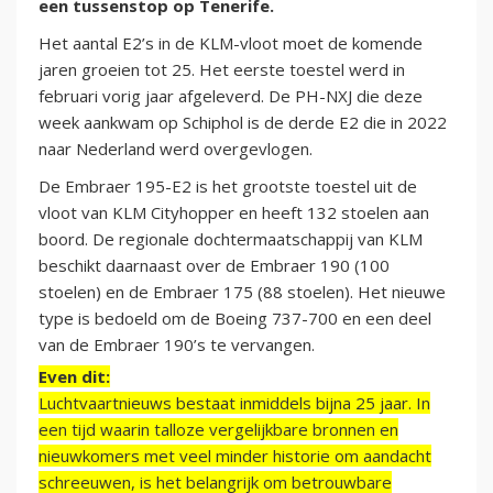
een tussenstop op Tenerife.
Het aantal E2’s in de KLM-vloot moet de komende
jaren groeien tot 25. Het eerste toestel werd in
februari vorig jaar afgeleverd. De PH-NXJ die deze
week aankwam op Schiphol is de derde E2 die in 2022
naar Nederland werd overgevlogen.
De Embraer 195-E2 is het grootste toestel uit de
vloot van KLM Cityhopper en heeft 132 stoelen aan
boord. De regionale dochtermaatschappij van KLM
beschikt daarnaast over de Embraer 190 (100
stoelen) en de Embraer 175 (88 stoelen). Het nieuwe
type is bedoeld om de Boeing 737-700 en een deel
van de Embraer 190’s te vervangen.
Even dit:
Luchtvaartnieuws bestaat inmiddels bijna 25 jaar. In
een tijd waarin talloze vergelijkbare bronnen en
nieuwkomers met veel minder historie om aandacht
schreeuwen, is het belangrijk om betrouwbare