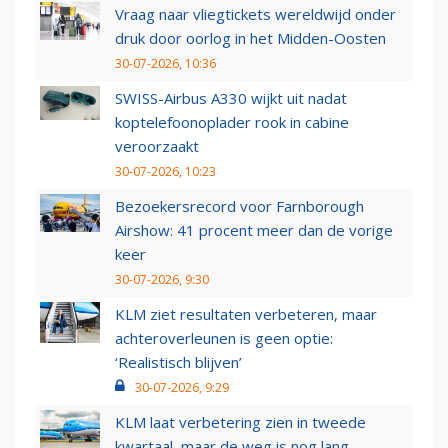
Vraag naar vliegtickets wereldwijd onder
druk door oorlog in het Midden-Oosten
30-07-2026, 10:36
SWISS-Airbus A330 wijkt uit nadat
koptelefoonoplader rook in cabine
veroorzaakt
30-07-2026, 10:23
Bezoekersrecord voor Farnborough
Airshow: 41 procent meer dan de vorige
keer
30-07-2026, 9:30
KLM ziet resultaten verbeteren, maar
achteroverleunen is geen optie:
‘Realistisch blijven’
30-07-2026, 9:29
KLM laat verbetering zien in tweede
kwartaal, maar de weg is nog lang