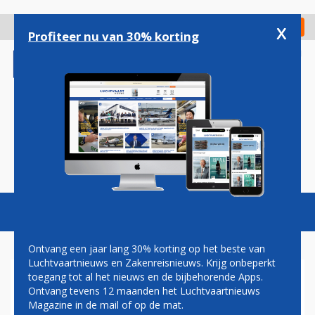
Overslaan
en
x
Digitaal Magazine
Registreer
Check in
naar
Profiteer nu van 30% korting
de
inhoud
gaan
Magazine
Podcasts
Vacatures
Toggl
naviga
Ontvang een jaar lang 30% korting op het beste van
Luchtvaartnieuws en Zakenreisnieuws. Krijg onbeperkt
toegang tot al het nieuws en de bijbehorende Apps.
KLM-TOPMAN ELBERS
Ontvang tevens 12 maanden het Luchtvaartnieuws
GELUKKIG MET POSITIEF
Magazine in de mail of op de mat.