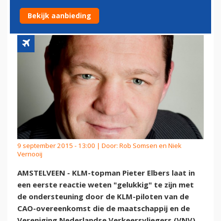
CAO-BESLUIT PILOTEN
Bekijk aanbieding
9 september 2015 - 13:00 | Door:
Rob Somsen en Niek
Vernooij
AMSTELVEEN - KLM-topman Pieter Elbers laat in
een eerste reactie weten "gelukkig" te zijn met
de ondersteuning door de KLM-piloten van de
CAO-overeenkomst die de maatschappij en de
Vereniging Nederlandse Verkeersvliegers (VNV)