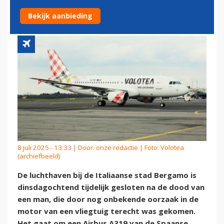
BERGAMO
Bekijk aanbieding
8 juli 2025 - 13:33 | Door:
onze redactie
| Foto: Volotea
(archiefbeeld)
De luchthaven bij de Italiaanse stad Bergamo is
dinsdagochtend tijdelijk gesloten na de dood van
een man, die door nog onbekende oorzaak in de
motor van een vliegtuig terecht was gekomen.
Het gaat om een Airbus A319 van de Spaanse