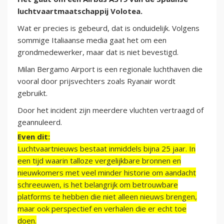
luchtvaartmaatschappij Volotea.
Wat er precies is gebeurd, dat is onduidelijk. Volgens
sommige Italiaanse media gaat het om een
grondmedewerker, maar dat is niet bevestigd.
Milan Bergamo Airport is een regionale luchthaven die
vooral door prijsvechters zoals Ryanair wordt
gebruikt.
Door het incident zijn meerdere vluchten vertraagd of
geannuleerd.
Even dit:
Luchtvaartnieuws bestaat inmiddels bijna 25 jaar. In
een tijd waarin talloze vergelijkbare bronnen en
nieuwkomers met veel minder historie om aandacht
schreeuwen, is het belangrijk om betrouwbare
platforms te hebben die niet alleen nieuws brengen,
maar ook perspectief en verhalen die er echt toe
doen.