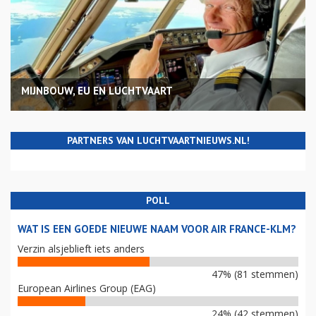
MIJNBOUW, EU EN LUCHTVAART
PARTNERS VAN LUCHTVAARTNIEUWS.NL!
POLL
WAT IS EEN GOEDE NIEUWE NAAM VOOR AIR FRANCE-KLM?
Verzin alsjeblieft iets anders
47% (81 stemmen)
European Airlines Group (EAG)
24% (42 stemmen)