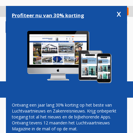
Overslaan
en
x
Digitaal Magazine
Registreer
Check in
naar
Profiteer nu van 30% korting
de
inhoud
gaan
Magazine
Podcasts
Vacatures
Toggl
naviga
Ontvang een jaar lang 30% korting op het beste van
Luchtvaartnieuws en Zakenreisnieuws. Krijg onbeperkt
toegang tot al het nieuws en de bijbehorende Apps.
MAN IN VLIEGTUIGMOTOR
Ontvang tevens 12 maanden het Luchtvaartnieuws
GEZOGEN OP LUCHTHAVEN
Magazine in de mail of op de mat.