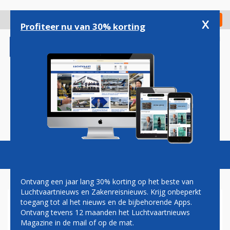
Overslaan
en
x
Digitaal Magazine
Registreer
Check in
naar
Profiteer nu van 30% korting
de
inhoud
gaan
Magazine
Podcasts
Vacatures
Toggl
naviga
Ontvang een jaar lang 30% korting op het beste van
Luchtvaartnieuws en Zakenreisnieuws. Krijg onbeperkt
toegang tot al het nieuws en de bijbehorende Apps.
RWANDAIR NEEMT EERSTE
Ontvang tevens 12 maanden het Luchtvaartnieuws
AIRBUS A330-300 IN
Magazine in de mail of op de mat.