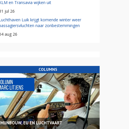
KLM en Transavia wijken uit
31 jul 26
Luchthaven Luik krijgt komende winter weer
passagiersvluchten naar zonbestemmingen
04 aug 26
COLUMNS
MIJNBOUW, EU EN LUCHTVAART