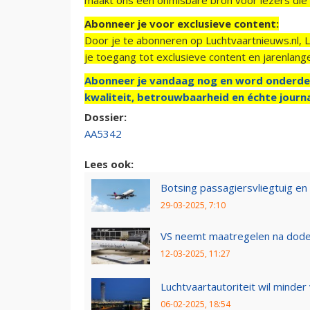
Abonneer je voor exclusieve content:
Door je te abonneren op Luchtvaartnieuws.nl, 
je toegang tot exclusieve content en jarenlang
Abonneer je vandaag nog en word onderde
kwaliteit, betrouwbaarheid en échte journa
Dossier:
AA5342
Lees ook:
Botsing passagiersvliegtuig en 
29-03-2025, 7:10
VS neemt maatregelen na dodelij
12-03-2025, 11:27
Luchtvaartautoriteit wil minder
06-02-2025, 18:54