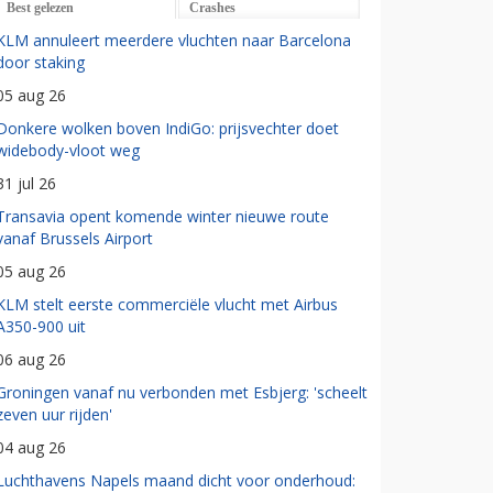
Best gelezen
Crashes
KLM annuleert meerdere vluchten naar Barcelona
door staking
05 aug 26
Donkere wolken boven IndiGo: prijsvechter doet
widebody-vloot weg
31 jul 26
Transavia opent komende winter nieuwe route
vanaf Brussels Airport
05 aug 26
KLM stelt eerste commerciële vlucht met Airbus
A350-900 uit
06 aug 26
Groningen vanaf nu verbonden met Esbjerg: 'scheelt
zeven uur rijden'
04 aug 26
Luchthavens Napels maand dicht voor onderhoud: