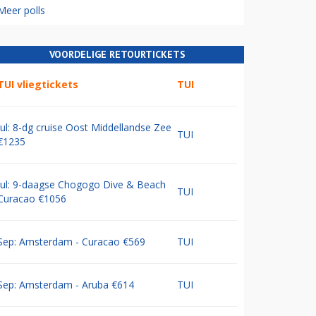
Meer polls
VOORDELIGE RETOURTICKETS
TUI vliegtickets
TUI
Jul: 8-dg cruise Oost Middellandse Zee
TUI
€1235
Jul: 9-daagse Chogogo Dive & Beach
TUI
Curacao €1056
Sep: Amsterdam - Curacao €569
TUI
Sep: Amsterdam - Aruba €614
TUI