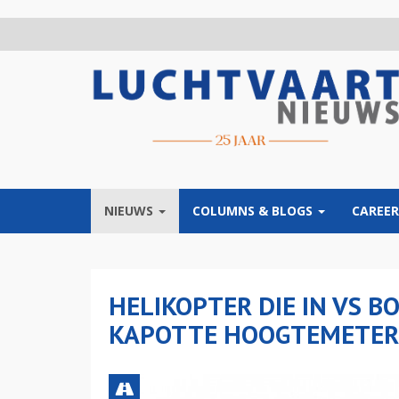
Overslaan
en
naar
de
inhoud
gaan
NIEUWS
COLUMNS & BLOGS
CAREER
HELIKOPTER DIE IN VS B
KAPOTTE HOOGTEMETER