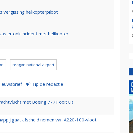
t vergissing helikopterpiloot
as er ook incident met helikopter
on
reagan national airport
nieuwsbrief
Tip de redactie
vrachtvlucht met Boeing 777F ooit uit
happij gaat afscheid nemen van A220-100-vloot