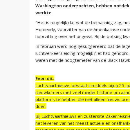
Washington onderzochten, hebben ontdekt
werkte.
"Het is mogelijk dat wat de bemanning zag, hee
Homendy, voorzitter van de Amerikaanse onder
hoorzitting over het ongeval. Bij de botsing 
In februari werd nog gesuggereerd dat de leger
luchtverkeersleiding mogelijk niet had gehoord
waren met de hoogtemeter van de Black Hawk. 
Even dit:
Luchtvaartnieuws bestaat inmiddels bijna 25 jaa
nieuwkomers met veel minder historie om aand
platforms te hebben die niet alleen nieuws bre
doen.
Bij Luchtvaartnieuws en zustersite Zakenreisn
het leveren van het meest actuele en onafhankel
maakt ons een onmisbare bron voor lezers die g