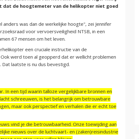
 dat de hoogtemeter van de helikopter niet goed
l anders was dan de werkelijke hoogte", zei Jennifer
zoeksraad voor vervoersveiligheid NTSB, in een
kwamen 67 mensen om het leven.
helikopter een cruciale instructie van de
. Ook werd toen al geopperd dat er wellicht problemen
Dat laatste is nu dus bevestigd.
r. In een tijd waarin talloze vergelijkbare bronnen en
acht schreeuwen, is het belangrijk om betrouwbare
ngen, maar ook perspectief en verhalen die er echt toe
ieuws vind je die betrouwbaarheid. Onze toewijding aan
ijke nieuws over de luchtvaart- en (zaken)reisindustrie
raag een stap voor willen blijven.