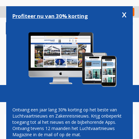
Overslaan
en
x
Digitaal Magazine
Registreer
Check in
naar
Profiteer nu van 30% korting
de
inhoud
gaan
Magazine
Podcasts
Vacatures
Toggl
naviga
Ontvang een jaar lang 30% korting op het beste van
Luchtvaartnieuws en Zakenreisnieuws. Krijg onbeperkt
toegang tot al het nieuws en de bijbehorende Apps.
MANSVELD ONTRAADT SP-
Ontvang tevens 12 maanden het Luchtvaartnieuws
MOTIE TEGEN VLIEGVELD
Magazine in de mail of op de mat.