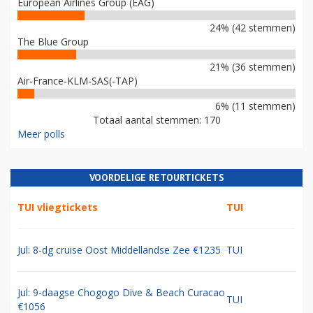
European Airlines Group (EAG)
24% (42 stemmen)
The Blue Group
21% (36 stemmen)
Air-France-KLM-SAS(-TAP)
6% (11 stemmen)
Totaal aantal stemmen: 170
Meer polls
VOORDELIGE RETOURTICKETS
TUI vliegtickets
TUI
Jul: 8-dg cruise Oost Middellandse Zee €1235
TUI
Jul: 9-daagse Chogogo Dive & Beach Curacao
TUI
€1056