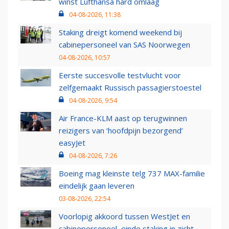
winst Lufthansa hard omlaag
04-08-2026, 11:38
Staking dreigt komend weekend bij
cabinepersoneel van SAS Noorwegen
04-08-2026, 10:57
Eerste succesvolle testvlucht voor
zelfgemaakt Russisch passagierstoestel
04-08-2026, 9:54
Air France-KLM aast op terugwinnen
reizigers van ‘hoofdpijn bezorgend’
easyJet
04-08-2026, 7:26
Boeing mag kleinste telg 737 MAX-familie
eindelijk gaan leveren
03-08-2026, 22:54
Voorlopig akkoord tussen WestJet en
cabinepersoneel, einde staking in zicht