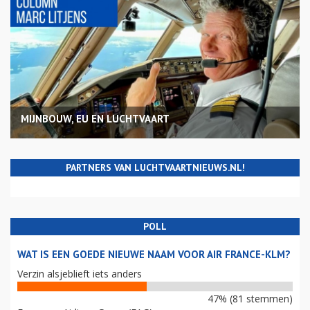
MIJNBOUW, EU EN LUCHTVAART
PARTNERS VAN LUCHTVAARTNIEUWS.NL!
POLL
WAT IS EEN GOEDE NIEUWE NAAM VOOR AIR FRANCE-KLM?
Verzin alsjeblieft iets anders
47% (81 stemmen)