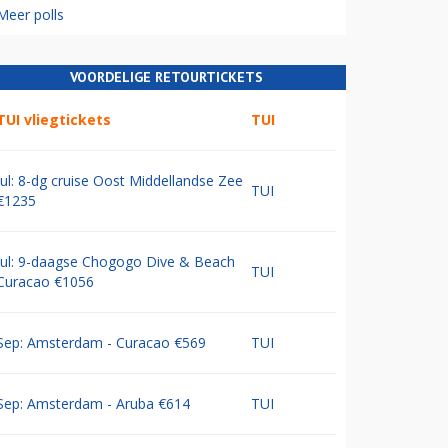
Meer polls
VOORDELIGE RETOURTICKETS
TUI vliegtickets
TUI
Jul: 8-dg cruise Oost Middellandse Zee
TUI
€1235
Jul: 9-daagse Chogogo Dive & Beach
TUI
Curacao €1056
Sep: Amsterdam - Curacao €569
TUI
Sep: Amsterdam - Aruba €614
TUI