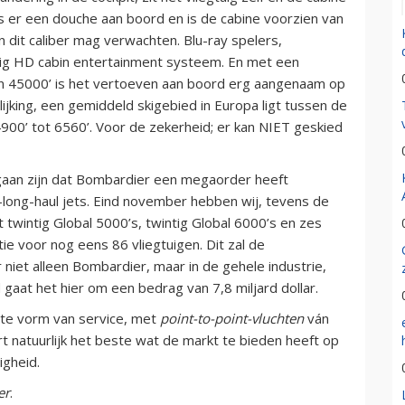
is er een douche aan boord en is de cabine voorzien van
an dit caliber mag verwachten. Blu-ray spelers,
ig HD cabin entertainment systeem. En met een
n 45000’ is het vertoeven aan boord erg aangenaam op
lijking, een gemiddeld skigebied in Europa ligt tussen de
’ tot 6560’. Voor de zekerheid; er kan NIET geskied
tgaan zijn dat Bombardier een megaorder heeft
-long-haul jets. Eind november hebben wij, tevens de
 twintig Global 5000’s, twintig Global 6000’s en zes
e voor nog eens 86 vliegtuigen. Dit zal de
 niet alleen Bombardier, maar in de gehele industrie,
 gaat het hier om een bedrag van 7,8 miljard dollar.
ogste vorm van service, met
point-to-point-vluchten
ván
 natuurlijk het beste wat de markt te bieden heeft op
igheid.
er
.