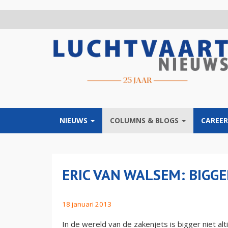
Overslaan
en
naar
de
inhoud
gaan
NIEUWS
COLUMNS & BLOGS
CAREER
ERIC VAN WALSEM: BIGG
18 januari 2013
In de wereld van de zakenjets is bigger niet alt