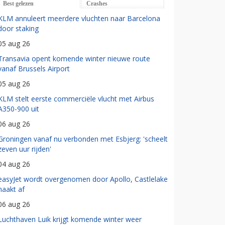
Best gelezen
Crashes
KLM annuleert meerdere vluchten naar Barcelona
door staking
05 aug 26
Transavia opent komende winter nieuwe route
vanaf Brussels Airport
05 aug 26
KLM stelt eerste commerciële vlucht met Airbus
A350-900 uit
06 aug 26
Groningen vanaf nu verbonden met Esbjerg: 'scheelt
zeven uur rijden'
04 aug 26
easyJet wordt overgenomen door Apollo, Castlelake
haakt af
06 aug 26
Luchthaven Luik krijgt komende winter weer