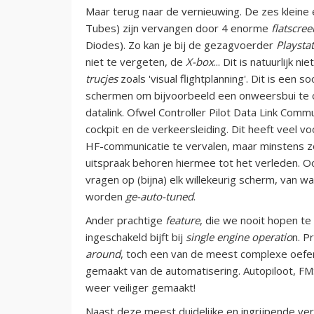
Maar terug naar de vernieuwing. De zes kleine e
Tubes) zijn vervangen door 4 enorme
flatscree
Diodes). Zo kan je bij de gezagvoerder
Playsta
niet te vergeten, de
X-box
... Dit is natuurlijk 
trucjes
zoals 'visual flightplanning'. Dit is een s
schermen om bijvoorbeeld een onweersbui te om
datalink. Ofwel Controller Pilot Data Link Commun
cockpit en de verkeersleiding. Dit heeft veel v
HF-communicatie te vervalen, maar minstens zo
uitspraak behoren hiermee tot het verleden. Oo
vragen op (bijna) elk willekeurig scherm, van waa
worden
ge-auto-tuned
.
Ander prachtige
feature
, die we nooit hopen te
ingeschakeld bijft bij
single engine operatio
n. P
around
, toch een van de meest complexe oefeni
gemaakt van de automatisering. Autopiloot, FMS
weer veiliger gemaakt!
Naast deze meest duidelijke en ingrijpende veran