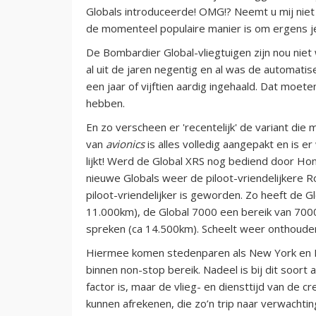
Globals introduceerde! OMG!? Neemt u mij niet kw
de momenteel populaire manier is om ergens je
De Bombardier Global-vliegtuigen zijn nou niet
al uit de jaren negentig en al was de automatiser
een jaar of vijftien aardig ingehaald. Dat moe
hebben.
En zo verscheen er 'recentelijk' de variant die
van
avionics
is alles volledig aangepakt en is e
lijkt! Werd de Global XRS nog bediend door Hon
nieuwe Globals weer de piloot-vriendelijkere Ro
piloot-vriendelijker is geworden. Zo heeft de 
11.000km), de Global 7000 een bereik van 700
spreken (ca 14.500km). Scheelt weer onthoude
Hiermee komen stedenparen als New York en Ho
binnen non-stop bereik. Nadeel is bij dit soort
factor is, maar de vlieg- en diensttijd van de c
kunnen afrekenen, die zo’n trip naar verwachti