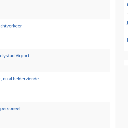
luchtverkeer
Lelystad Airport
, nu al helderziende
epersoneel