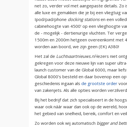
net zo, verder vol met aangepaste details. Zo 
alle luxe en gemakken die je bij een vliegtuig v
Ipod/pad/phone
docking stations
en een volled
cabinehoogte van 4500’ op een vlieghoogte va
de - mogelijk - dertienurige vluchten. Ter verge
1500m en 2000m hetgeen overeenkomt met 4900
worden aan boord, we zijn geen (EK) A380!
Het zal de
Luchtvaartnieuws.nl-
lezers niet on
gekregen voor deze nieuwe lijn van super ultra
launch customer van de Global 6000, maar liefst
Global 8000’s besteld en daar bovenop een opti
geschiedenis ingaan als
de grootste order
voor
van zakenjets. Als alle opties worden verzilverd
Bij het bedrijf dat zich specialiseert in de ho
waar ook náár waar dan ook op de wereld, hoort
het gebied van snelheid, bereik, comfort en veil
Zo worden ook wij automatisch
bigger and bett