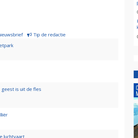
nieuwsbrief
Tip de redactie
etpark
geest is uit de fles
liër
e luchtvaart