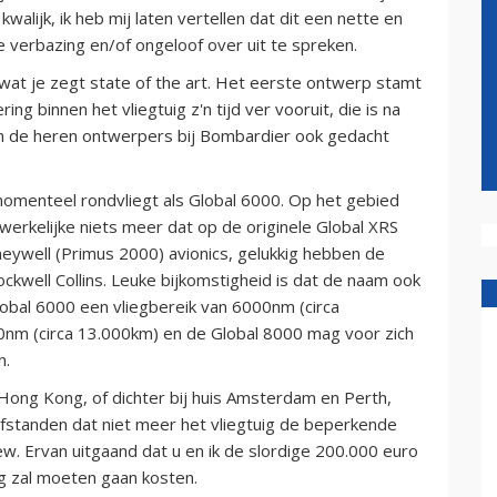
alijk, ik heb mij laten vertellen dat dit een nette en
 verbazing en/of ongeloof over uit te spreken.
 wat je zegt state of the art. Het eerste ontwerp stamt
ing binnen het vliegtuig z'n tijd ver vooruit, die is na
ten de heren ontwerpers bij Bombardier ook gedacht
 momenteel rondvliegt als Global 6000. Op het gebied
r werkelijke niets meer dat op de originele Global XRS
eywell (Primus 2000) avionics, gelukkig hebben de
ckwell Collins. Leuke bijkomstigheid is dat de naam ook
Global 6000 een vliegbereik van 6000nm (circa
0nm (circa 13.000km) en de Global 8000 mag voor zich
n.
ng Kong, of dichter bij huis Amsterdam en Perth,
 afstanden dat niet meer het vliegtuig de beperkende
rew. Ervan uitgaand dat u en ik de slordige 200.000 euro
ng zal moeten gaan kosten.