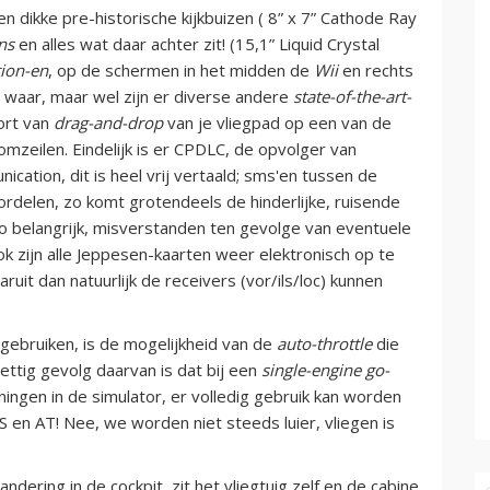
n dikke pre-historische kijkbuizen ( 8” x 7” Cathode Ray
ns
en alles wat daar achter zit! (15,1” Liquid Crystal
tion-en
, op de schermen in het midden de
Wii
en rechts
niet waar, maar wel zijn er diverse andere
state-of-the-art-
oort van
drag-and-drop
van je vliegpad op een van de
zeilen. Eindelijk is er CPDLC, de opvolger van
ication, dit is heel vrij vertaald; sms'en tussen de
oordelen, zo komt grotendeels de hinderlijke, ruisende
 belangrijk, misverstanden ten gevolge van eventuele
k zijn alle Jeppesen-kaarten weer elektronisch op te
ruit dan natuurlijk de receivers (vor/ils/loc) kunnen
 gebruiken, is de mogelijkheid van de
auto-throttle
die
rettig gevolg daarvan is dat bij een
single-engine go-
ngen in de simulator, er volledig gebruik kan worden
 en AT! Nee, we worden niet steeds luier, vliegen is
dering in de cockpit, zit het vliegtuig zelf en de cabine