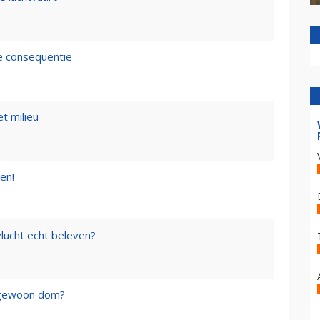
de consequentie
t milieu
en!
lucht echt beleven?
f gewoon dom?