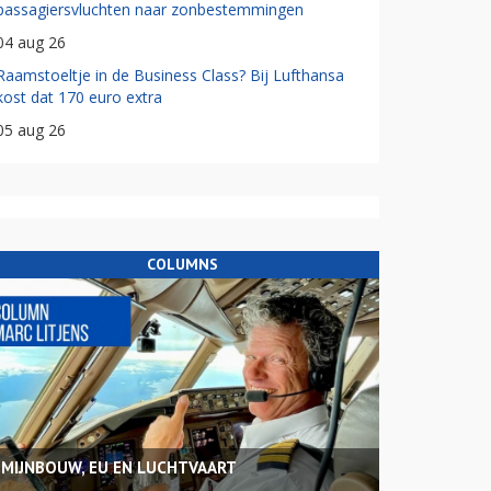
passagiersvluchten naar zonbestemmingen
04 aug 26
Raamstoeltje in de Business Class? Bij Lufthansa
kost dat 170 euro extra
05 aug 26
COLUMNS
MIJNBOUW, EU EN LUCHTVAART