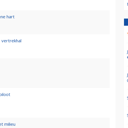
ene hart
 vertrekhal
piloot
t milieu