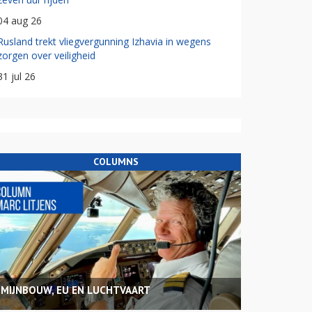
04 aug 26
Rusland trekt vliegvergunning Izhavia in wegens
zorgen over veiligheid
31 jul 26
COLUMNS
MIJNBOUW, EU EN LUCHTVAART