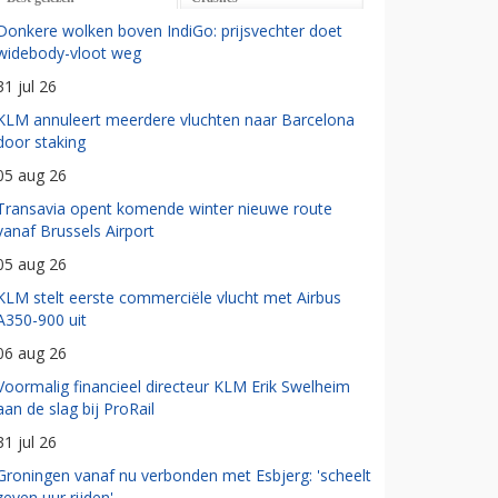
Donkere wolken boven IndiGo: prijsvechter doet
widebody-vloot weg
31 jul 26
KLM annuleert meerdere vluchten naar Barcelona
door staking
05 aug 26
Transavia opent komende winter nieuwe route
vanaf Brussels Airport
05 aug 26
KLM stelt eerste commerciële vlucht met Airbus
A350-900 uit
06 aug 26
Voormalig financieel directeur KLM Erik Swelheim
aan de slag bij ProRail
31 jul 26
Groningen vanaf nu verbonden met Esbjerg: 'scheelt
zeven uur rijden'