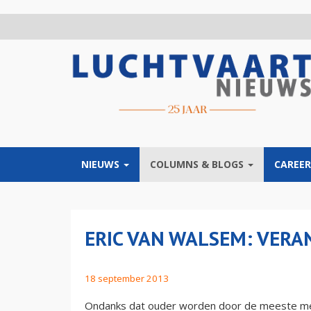
Overslaan
en
naar
de
inhoud
gaan
NIEUWS
COLUMNS & BLOGS
CAREER
ERIC VAN WALSEM: VERA
18 september 2013
Ondanks dat ouder worden door de meeste men