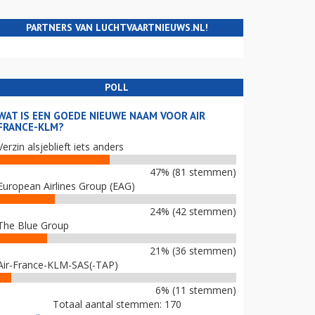
PARTNERS VAN LUCHTVAARTNIEUWS.NL!
POLL
WAT IS EEN GOEDE NIEUWE NAAM VOOR AIR
FRANCE-KLM?
Verzin alsjeblieft iets anders
47% (81 stemmen)
European Airlines Group (EAG)
24% (42 stemmen)
The Blue Group
21% (36 stemmen)
Air-France-KLM-SAS(-TAP)
6% (11 stemmen)
Totaal aantal stemmen: 170