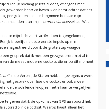
ijnlijk duidelijk hoelang je iets al doet, of ergens mee
dels geworden bent! Zo kwam ik er laatst achter dat het
intig jaar geleden is dat ik begonnen ben aan mijn
ik zes maanden later mijn
commercial license
had. Wat
nissen in mijn luchtvaartcarrière ben tegengekomen,
 Eerlijk is eerlijk, na deze eerste impuls op m'n
' leven nagestreefd voor ik de grote stap waagde.
e een gesprek dat ik met een gezagvoerder niet al te
één van de meest moderne cockpits die er op dit moment
Lears
" in de Verenigde Staten hebben gevlogen, u weet
ging het gesprek over hoe díe cockpit er ook alweer
ail al de verschillende knopjes met elkaar te vergelijken
 hetzelfde.
toe te geven dat ik de opkomst van GPS aan boord heb
 autoradio in de cockpit. Waarop haast alleen het