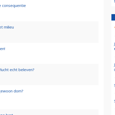
de consequentie
t milieu
en!
lucht echt beleven?
f gewoon dom?