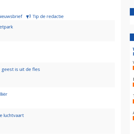
nieuwsbrief
Tip de redactie
etpark
geest is uit de fles
liër
e luchtvaart