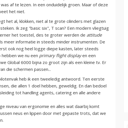
was af te lezen. In een onduidelijk groen. Maar of deze
weet het niet.
t het al, klokken, niet al te grote cilinders met glazen
teken. Ik zeg "basic six", T scan? Een modern vliegtuig
erner het toestel, des te groter werden de
attitude
s meer informatie in steeds minder instrumenten. De
st ook nog heel logge diepe kasten, later steeds
zo hebben we nu een
primary flight display
en een
uwe Global 6000 bijna zo groot zijn als een kleine tv. Er
an die schermen passen...
pilotenvak heb ik een tweeledig antwoord. Ten eerste
nsen, die allen 1 doel hebben, geweldig. En dan bedoel
sleiding tot handling agents, catering en alle andere
oge niveau van ergonomie en alles wat daarbij komt
s, tussen neus en lippen door met gepaste trots, dat we
n.