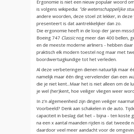
Ergonomie is niet een nieuw populair woord om
is volgens wikipedia:
"de wetenschappelijke stud
andere woorden, deze stoel zit lekker, in deze 
presenteert is dat aantrekkelijker dan zo.
Die ergonomie heeft in de loop der jaren miss
Boeing 747
Classic
nog meer dan 400 bellen, ge
en de meeste moderne airliners - hebben daar n
praktisch elk modern toestel nog maar met tw
boordwertuigkundige tot het verleden.
Al deze verbeteringen dienen natuurlijk maar éé
namelijk maar één ding vervelender dan een
wa
die je niet kent...Maar het is niet alleen om de
je wel (her)kent, hoe veiliger vliegen weer word
In z'n algemeenheid zijn dingen veiliger naar
Voorbeeld? Denk aan schakelen in de auto. Tijd
capaciteit in beslag dat het – bijna - ten kost
na een x aantal maanden rijden is dat tweede 
daardoor veel meer aandacht voor de omgeving