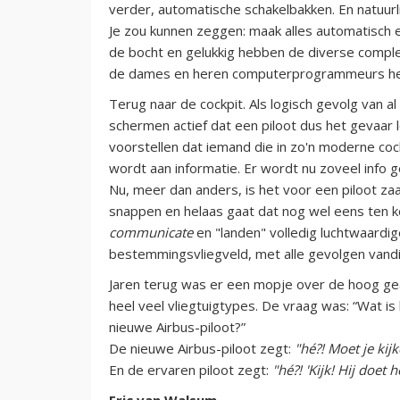
verder, automatische schakelbakken. En natuur
Je zou kunnen zeggen: maak alles automatisch en
de bocht en gelukkig hebben de diverse complex
de dames en heren computerprogrammeurs heel
Terug naar de cockpit. Als logisch gevolg van a
schermen actief dat een piloot dus het gevaar
voorstellen dat iemand die in zo'n moderne co
wordt aan informatie. Er wordt nu zoveel info g
Nu, meer dan anders, is het voor een piloot za
snappen en helaas gaat dat nog wel eens ten 
communicate
en "landen" volledig luchtwaardig
bestemmingsvliegveld, met alle gevolgen vandi
Jaren terug was er een mopje over de hoog gea
heel veel vliegtuigtypes. De vraag was: “Wat is
nieuwe Airbus-piloot?”
De nieuwe Airbus-piloot zegt:
"hé?! Moet je kij
En de ervaren piloot zegt:
"hé?! 'Kijk! Hij doet h
Eric van Walsum