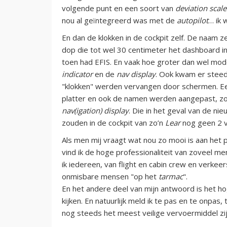
volgende punt en een soort van
deviation scale
nou al geïntegreerd was met de
autopilot
… ik 
En dan de klokken in de cockpit zelf. De naam zeg
dop die tot wel 30 centimeter het dashboard ins
toen had EFIS. En vaak hoe groter dan wel mod
indicator
en de
nav display
. Ook kwam er steed
"klokken" werden vervangen door schermen. Eer
platter en ook de namen werden aangepast, 
nav(igation) display
. Die in het geval van de nie
zouden in de cockpit van zo’n
Lear
nog geen 2 v
Als men mij vraagt wat nou zo mooi is aan het 
vind ik de hoge professionaliteit van zoveel me
ik iedereen, van flight en cabin crew en verkeer
onmisbare mensen "op het
tarmac
".
En het andere deel van mijn antwoord is het h
kijken. En natuurlijk meld ik te pas en te onpa
nog steeds het meest veilige vervoermiddel zij