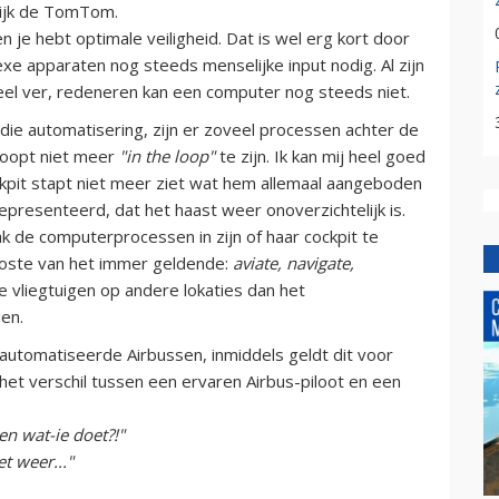
lijk de TomTom.
 je hebt optimale veiligheid. Dat is wel erg kort door
e apparaten nog steeds menselijke input nodig. Al zijn
 ver, redeneren kan een computer nog steeds niet.
l die automatisering, zijn er zoveel processen achter de
 loopt niet meer
"in the loop"
te zijn. Ik kan mij heel goed
ckpit stapt niet meer ziet wat hem allemaal aangeboden
epresenteerd, dat het haast weer onoverzichtelijk is.
ak de computerprocessen in zijn of haar cockpit te
koste van het immer geldende:
aviate, navigate,
e vliegtuigen op andere lokaties dan het
en.
utomatiseerde Airbussen, inmiddels geldt dit voor
 het verschil tussen een ervaren Airbus-piloot en een
ken wat-ie doet?!"
et weer..."