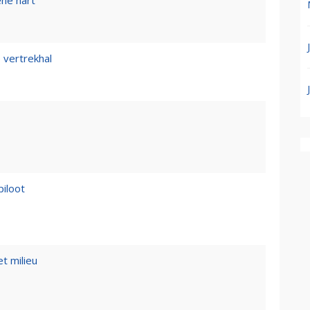
ene hart
 vertrekhal
piloot
t milieu