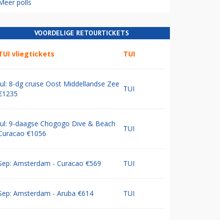
Meer polls
VOORDELIGE RETOURTICKETS
TUI vliegtickets
TUI
Jul: 8-dg cruise Oost Middellandse Zee
TUI
€1235
Jul: 9-daagse Chogogo Dive & Beach
TUI
Curacao €1056
Sep: Amsterdam - Curacao €569
TUI
Sep: Amsterdam - Aruba €614
TUI