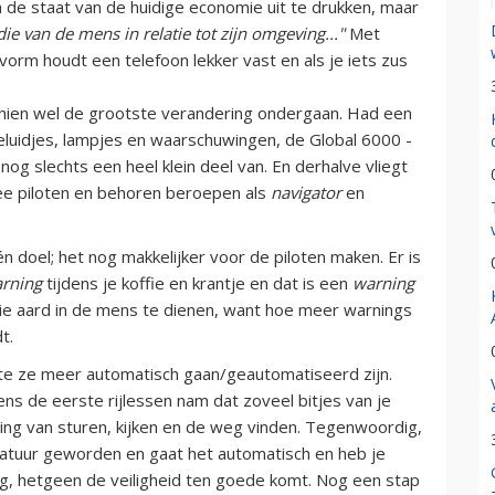
 de staat van de huidige economie uit te drukken, maar
ie van de mens in relatie tot zijn omgeving..."
Met
vorm houdt een telefoon lekker vast en als je iets zus
chien wel de grootste verandering ondergaan. Had een
luidjes, lampjes en waarschuwingen, de Global 6000 -
og slechts een heel klein deel van. En derhalve vliegt
ee piloten en behoren beroepen als
navigator
en
n doel; het nog makkelijker voor de piloten maken. Er is
rning
tijdens je koffie en krantje en dat is een
warning
 luie aard in de mens te dienen, want hoe meer warnings
t.
mate ze meer automatisch gaan/geautomatiseerd zijn.
ens de eerste rijlessen nam dat zoveel bitjes van je
e ging van sturen, kijken en de weg vinden. Tegenwoordig,
natuur geworden en gaat het automatisch en heb je
, hetgeen de veiligheid ten goede komt. Nog een stap