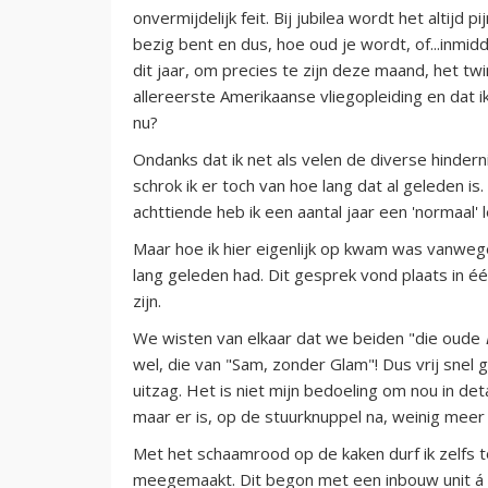
onvermijdelijk feit. Bij jubilea wordt het altijd p
bezig bent en dus, hoe oud je wordt, of...inmid
dit jaar, om precies te zijn deze maand, het tw
allereerste Amerikaanse vliegopleiding en dat 
nu?
Ondanks dat ik net als velen de diverse hinder
schrok ik er toch van hoe lang dat al geleden is.
achttiende heb ik een aantal jaar een 'normaal
Maar hoe ik hier eigenlijk op kwam was vanweg
lang geleden had. Dit gesprek vond plaats in 
zijn.
We wisten van elkaar dat we beiden "die oude
wel, die van "Sam, zonder Glam"! Dus vrij snel 
uitzag. Het is niet mijn bedoeling om nou in det
maar er is, op de stuurknuppel na, weinig meer
Met het schaamrood op de kaken durf ik zelfs 
meegemaakt. Dit begon met een inbouw unit á la