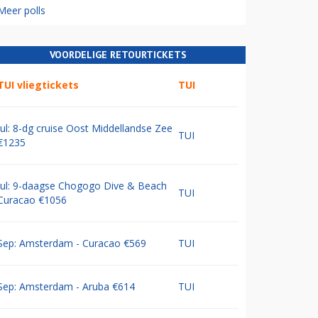
Meer polls
VOORDELIGE RETOURTICKETS
TUI vliegtickets
TUI
Jul: 8-dg cruise Oost Middellandse Zee
TUI
€1235
Jul: 9-daagse Chogogo Dive & Beach
TUI
Curacao €1056
Sep: Amsterdam - Curacao €569
TUI
Sep: Amsterdam - Aruba €614
TUI