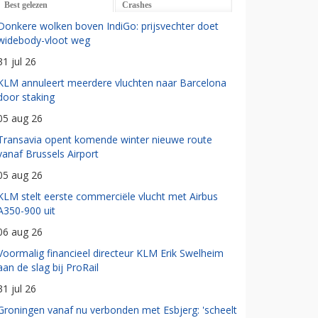
Best gelezen
Crashes
Donkere wolken boven IndiGo: prijsvechter doet
widebody-vloot weg
31 jul 26
KLM annuleert meerdere vluchten naar Barcelona
door staking
05 aug 26
Transavia opent komende winter nieuwe route
vanaf Brussels Airport
05 aug 26
KLM stelt eerste commerciële vlucht met Airbus
A350-900 uit
06 aug 26
Voormalig financieel directeur KLM Erik Swelheim
aan de slag bij ProRail
31 jul 26
Groningen vanaf nu verbonden met Esbjerg: 'scheelt