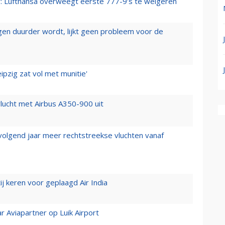
er: Lufthansa overweegt eerste 777-9’s te weigeren
iegen duurder wordt, lijkt geen probleem voor de
ipzig zat vol met munitie'
lucht met Airbus A350-900 uit
 volgend jaar meer rechtstreekse vluchten vanaf
j keren voor geplaagd Air India
r Aviapartner op Luik Airport