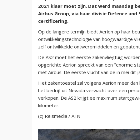
2021 klaar moet zijn. Dat werd maandag 
Airbus Group, via haar divisie Defence and 
certificering.
Op de langere termijn biedt Aerion op haar beu
ontwikkelingstechnologie van hoogwaardige vl
zelf ontwikkelde ontwerpmiddelen en gepaten
De AS2 moet het eerste zakenvliegtuig worden d
opgerichte Aerion spreekt van een "enorme st
met Airbus. De eerste vlucht van de in mei dit
Het zakentoestel zal volgens Aerion meer dan h
het bedrijf uit Nevada verwacht over een perio
verkopen.
De AS2 krijgt ee maximum startgewic
kilometer.
(c) Reismedia / AFN