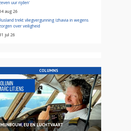
zeven uur rijden'
04 aug 26
Rusland trekt vliegvergunning Izhavia in wegens
zorgen over veiligheid
31 jul 26
COLUMNS
MIJNBOUW, EU EN LUCHTVAART