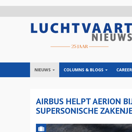
Overslaan
en
naar
de
inhoud
gaan
NIEUWS
COLUMNS & BLOGS
CAREER
AIRBUS HELPT AERION B
SUPERSONISCHE ZAKENJ