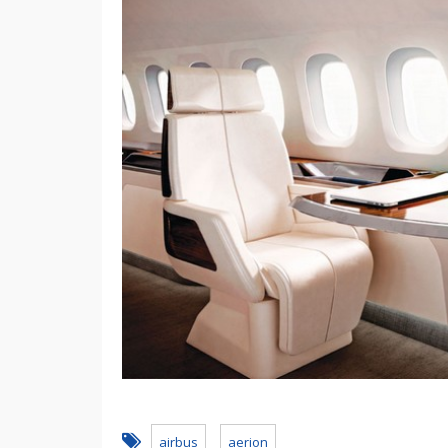
airbus
aerion