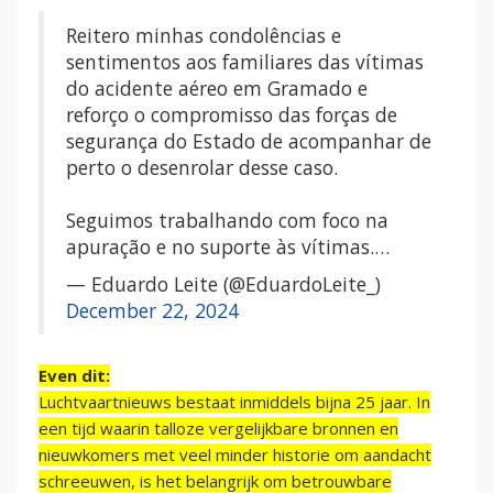
Reitero minhas condolências e
sentimentos aos familiares das vítimas
do acidente aéreo em Gramado e
reforço o compromisso das forças de
segurança do Estado de acompanhar de
perto o desenrolar desse caso.
Seguimos trabalhando com foco na
apuração e no suporte às vítimas.…
— Eduardo Leite (@EduardoLeite_)
December 22, 2024
Even dit:
Luchtvaartnieuws bestaat inmiddels bijna 25 jaar. In
een tijd waarin talloze vergelijkbare bronnen en
nieuwkomers met veel minder historie om aandacht
schreeuwen, is het belangrijk om betrouwbare