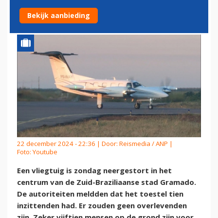
OVERLEVENDEN
Bekijk aanbieding
22 december 2024 - 22:36 | Door:
Reismedia / ANP
|
Foto: Youtube
Een vliegtuig is zondag neergestort in het
centrum van de Zuid-Braziliaanse stad Gramado.
De autoriteiten meldden dat het toestel tien
inzittenden had. Er zouden geen overlevenden
zijn. Zeker vijftien mensen op de grond zijn voor