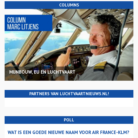
COLUMNS
MIJNBOUW, EU EN LUCHTVAART
PARTNERS VAN LUCHTVAARTNIEUWS.NL!
POLL
WAT IS EEN GOEDE NIEUWE NAAM VOOR AIR FRANCE-KLM?