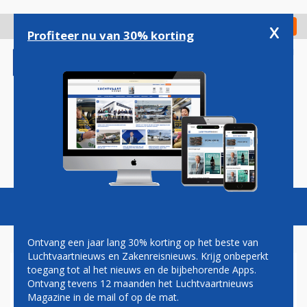
Overslaan
en
x
Digitaal Magazine
Registreer
Check in
naar
Profiteer nu van 30% korting
de
inhoud
gaan
Magazine
Podcasts
Vacatures
Toggl
naviga
Ontvang een jaar lang 30% korting op het beste van
Luchtvaartnieuws en Zakenreisnieuws. Krijg onbeperkt
toegang tot al het nieuws en de bijbehorende Apps.
VLIEGTUIG STORT NEER IN
Ontvang tevens 12 maanden het Luchtvaartnieuws
BRAZILIAANSE STAD, GEEN
Magazine in de mail of op de mat.