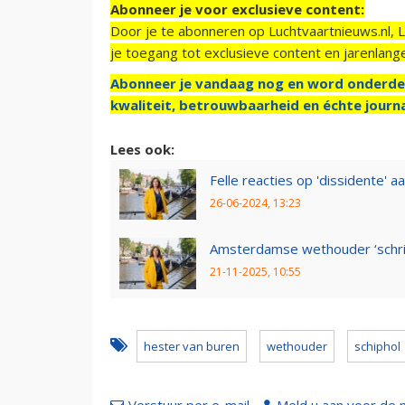
Abonneer je voor exclusieve content:
Door je te abonneren op Luchtvaartnieuws.nl, 
je toegang tot exclusieve content en jarenlang
Abonneer je vandaag nog en word onderde
kwaliteit, betrouwbaarheid en échte journa
Lees ook:
Felle reacties op 'dissidente' 
26-06-2024, 13:23
Amsterdamse wethouder ‘schrik
21-11-2025, 10:55
hester van buren
wethouder
schiphol