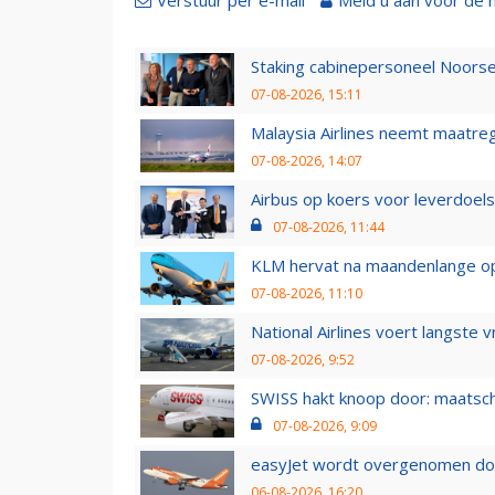
Verstuur per e-mail
Meld u aan voor de 
Staking cabinepersoneel Noorse
07-08-2026, 15:11
Malaysia Airlines neemt maatreg
07-08-2026, 14:07
Airbus op koers voor leverdoelst
07-08-2026, 11:44
KLM hervat na maandenlange ops
07-08-2026, 11:10
National Airlines voert langste 
07-08-2026, 9:52
SWISS hakt knoop door: maatsc
07-08-2026, 9:09
easyJet wordt overgenomen door
06-08-2026, 16:20