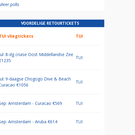
Meer polls
VOORDELIGE RETOURTICKETS
TUI vliegtickets
TUI
Jul: 8-dg cruise Oost Middellandse Zee
TUI
€1235
Jul: 9-daagse Chogogo Dive & Beach
TUI
Curacao €1056
Sep: Amsterdam - Curacao €569
TUI
Sep: Amsterdam - Aruba €614
TUI