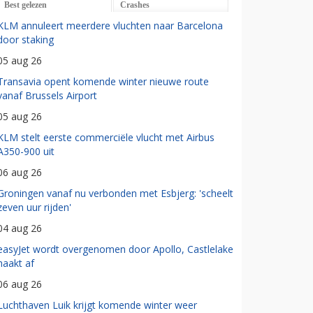
Best gelezen
Crashes
KLM annuleert meerdere vluchten naar Barcelona
door staking
05 aug 26
Transavia opent komende winter nieuwe route
vanaf Brussels Airport
05 aug 26
KLM stelt eerste commerciële vlucht met Airbus
A350-900 uit
06 aug 26
Groningen vanaf nu verbonden met Esbjerg: 'scheelt
zeven uur rijden'
04 aug 26
easyJet wordt overgenomen door Apollo, Castlelake
haakt af
06 aug 26
Luchthaven Luik krijgt komende winter weer