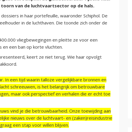
 toorn van de luchtvaartsector op de hals.
dossiers in haar portefeuille, waaronder Schiphol. De
lhouder in de luchthaven. Die toonde zich onder de
400.000 vliegbewegingen en pleitte ze voor een
s en een ban op korte vluchten.
resenteerd, keert ze niet terug. Wie haar opvolgt
eakkoord.
r. In een tijd waarin talloze vergelijkbare bronnen en
acht schreeuwen, is het belangrijk om betrouwbare
ngen, maar ook perspectief en verhalen die er echt toe
ieuws vind je die betrouwbaarheid. Onze toewijding aan
ijke nieuws over de luchtvaart- en (zaken)reisindustrie
raag een stap voor willen blijven.