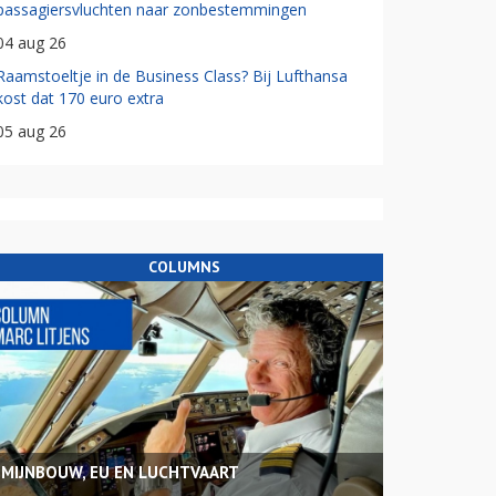
passagiersvluchten naar zonbestemmingen
04 aug 26
Raamstoeltje in de Business Class? Bij Lufthansa
kost dat 170 euro extra
05 aug 26
COLUMNS
MIJNBOUW, EU EN LUCHTVAART