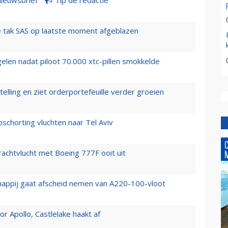
nieuwsbrief
Tip de redactie
 tak SAS op laatste moment afgeblazen
elen nadat piloot 70.000 xtc-pillen smokkelde
elling en ziet orderportefeuille verder groeien
chorting vluchten naar Tel Aviv
vrachtvlucht met Boeing 777F ooit uit
happij gaat afscheid nemen van A220-100-vloot
 Apollo, Castlelake haakt af