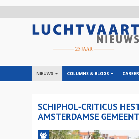
Overslaan
en
naar
de
inhoud
gaan
NIEUWS
COLUMNS & BLOGS
CAREER
SCHIPHOL-CRITICUS HES
AMSTERDAMSE GEMEEN