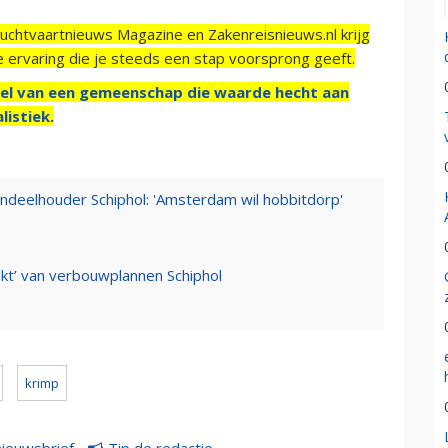
Luchtvaartnieuws Magazine en Zakenreisnieuws.nl krijg
e ervaring die je steeds een stap voorsprong geeft.
el van een gemeenschap die waarde hecht aan
listiek.
aandeelhouder Schiphol: 'Amsterdam wil hobbitdorp'
t’ van verbouwplannen Schiphol
krimp