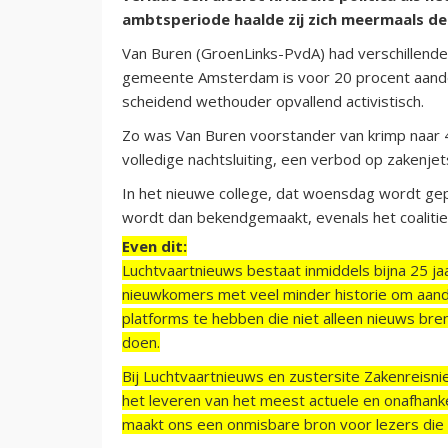
ambtsperiode haalde zij zich meermaals de
Van Buren (GroenLinks-PvdA) had verschillende 
gemeente Amsterdam is voor 20 procent aandee
scheidend wethouder opvallend activistisch.
Zo was Van Buren voorstander van krimp naar 
volledige nachtsluiting, een verbod op zakenjet
In het nieuwe college, dat woensdag wordt gep
wordt dan bekendgemaakt, evenals het coaliti
Even dit:
Luchtvaartnieuws bestaat inmiddels bijna 25 jaa
nieuwkomers met veel minder historie om aand
platforms te hebben die niet alleen nieuws bre
doen.
Bij Luchtvaartnieuws en zustersite Zakenreisn
het leveren van het meest actuele en onafhankel
maakt ons een onmisbare bron voor lezers die g