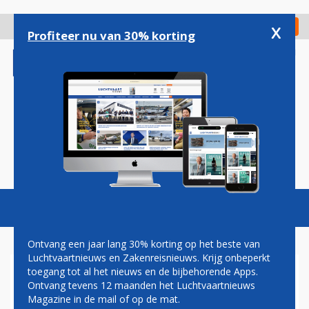
Overslaan
en
x
Digitaal Magazine
Registreer
Check in
naar
Profiteer nu van 30% korting
de
inhoud
gaan
Magazine
Podcasts
Vacatures
Toggl
naviga
Ontvang een jaar lang 30% korting op het beste van
Luchtvaartnieuws en Zakenreisnieuws. Krijg onbeperkt
toegang tot al het nieuws en de bijbehorende Apps.
DIT JAAR EEN KWART
Ontvang tevens 12 maanden het Luchtvaartnieuws
MINDER PASSAGIERS VOOR
Magazine in de mail of op de mat.