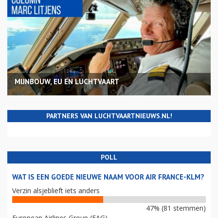
MIJNBOUW, EU EN LUCHTVAART
PARTNERS VAN LUCHTVAARTNIEUWS.NL!
POLL
WAT IS EEN GOEDE NIEUWE NAAM VOOR AIR FRANCE-KLM?
Verzin alsjeblieft iets anders
47% (81 stemmen)
European Airlines Group (EAG)