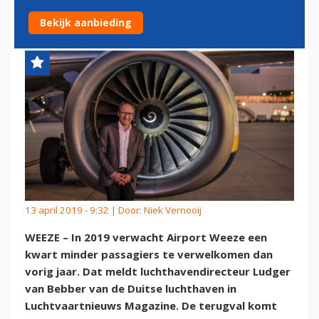
AIRPORT WEEZE
Bekijk aanbieding
13 april 2019 - 9:32 | Door:
Niek Vernooij
WEEZE – In 2019 verwacht Airport Weeze een
kwart minder passagiers te verwelkomen dan
vorig jaar. Dat meldt luchthavendirecteur Ludger
van Bebber van de Duitse luchthaven in
Luchtvaartnieuws Magazine. De terugval komt