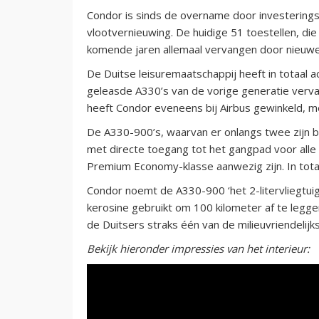
Condor is sinds de overname door investering
vlootvernieuwing. De huidige 51 toestellen, die
komende jaren allemaal vervangen door nieuwe 
De Duitse leisuremaatschappij heeft in totaal 
geleasde A330’s van de vorige generatie verv
heeft Condor eveneens bij Airbus gewinkeld, me
De A330-900’s, waarvan er onlangs twee zijn bi
met directe toegang tot het gangpad voor alle
Premium Economy-klasse aanwezig zijn. In totaa
Condor noemt de A330-900 ‘het 2-litervliegtuig
kerosine gebruikt om 100 kilometer af te leggen
de Duitsers straks één van de milieuvriendelij
Bekijk hieronder impressies van het interieur: