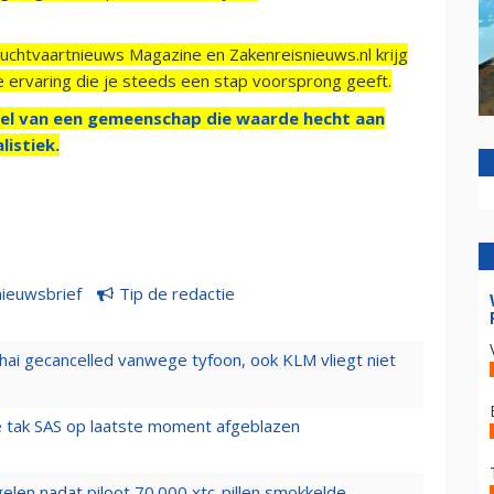
Luchtvaartnieuws Magazine en Zakenreisnieuws.nl krijg
e ervaring die je steeds een stap voorsprong geeft.
el van een gemeenschap die waarde hecht aan
listiek.
nieuwsbrief
Tip de redactie
hai gecancelled vanwege tyfoon, ook KLM vliegt niet
 tak SAS op laatste moment afgeblazen
elen nadat piloot 70.000 xtc-pillen smokkelde