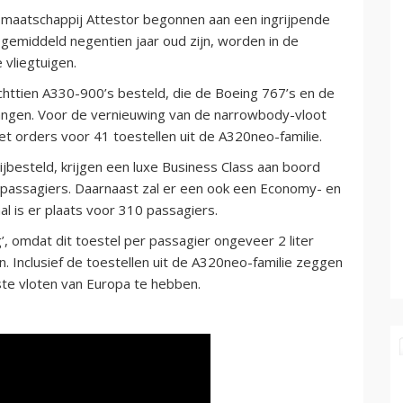
smaatschappij Attestor begonnen aan een ingrijpende
 gemiddeld negentien jaar oud zijn, worden in de
vliegtuigen.
achttien A330-900’s besteld, die de Boeing 767’s en de
angen. Voor de vernieuwing van de narrowbody-vloot
t orders voor 41 toestellen uit de A320neo-familie.
jbesteld, krijgen een luxe Business Class aan boord
 passagiers. Daarnaast zal er een ook een Economy- en
l is er plaats voor 310 passagiers.
’, omdat dit toestel per passagier ongeveer 2 liter
. Inclusief de toestellen uit de A320neo-familie zeggen
kste vloten van Europa te hebben.