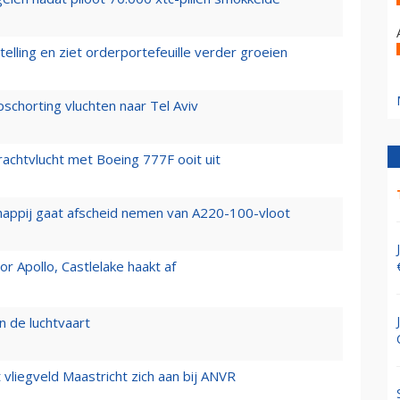
elling en ziet orderportefeuille verder groeien
chorting vluchten naar Tel Aviv
vrachtvlucht met Boeing 777F ooit uit
happij gaat afscheid nemen van A220-100-vloot
 Apollo, Castlelake haakt af
n de luchtvaart
t vliegveld Maastricht zich aan bij ANVR