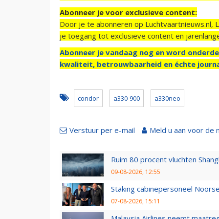
Abonneer je voor exclusieve content:
Door je te abonneren op Luchtvaartnieuws.nl, 
je toegang tot exclusieve content en jarenlang
Abonneer je vandaag nog en word onderde
kwaliteit, betrouwbaarheid en échte journa
condor
a330-900
a330neo
Verstuur per e-mail
Meld u aan voor de 
Ruim 80 procent vluchten Shang
09-08-2026, 12:55
Staking cabinepersoneel Noorse
07-08-2026, 15:11
Malaysia Airlines neemt maatreg