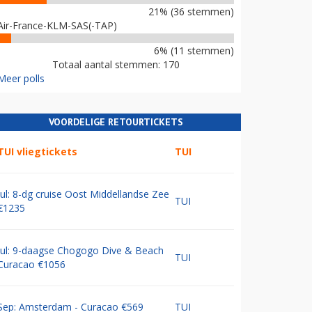
21% (36 stemmen)
Air-France-KLM-SAS(-TAP)
6% (11 stemmen)
Totaal aantal stemmen: 170
Meer polls
VOORDELIGE RETOURTICKETS
TUI vliegtickets
TUI
Jul: 8-dg cruise Oost Middellandse Zee
TUI
€1235
Jul: 9-daagse Chogogo Dive & Beach
TUI
Curacao €1056
Sep: Amsterdam - Curacao €569
TUI