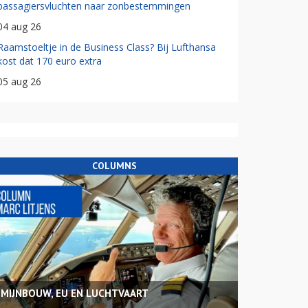
passagiersvluchten naar zonbestemmingen
04 aug 26
Raamstoeltje in de Business Class? Bij Lufthansa
kost dat 170 euro extra
05 aug 26
COLUMNS
MIJNBOUW, EU EN LUCHTVAART