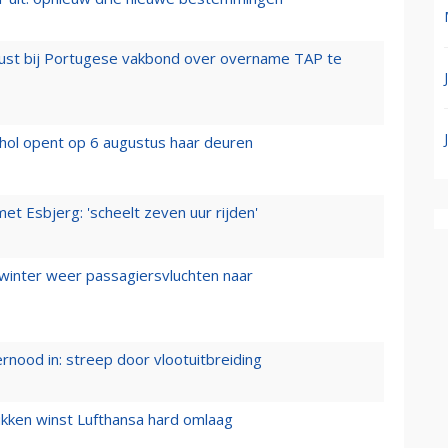
rust bij Portugese vakbond over overname TAP te
hol opent op 6 augustus haar deuren
t Esbjerg: 'scheelt zeven uur rijden'
 winter weer passagiersvluchten naar
ernood in: streep door vlootuitbreiding
ukken winst Lufthansa hard omlaag