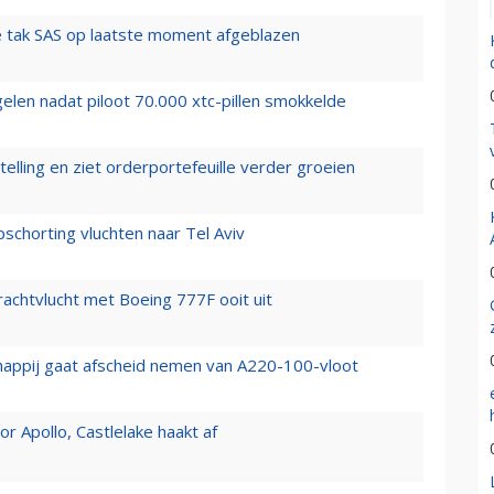
 tak SAS op laatste moment afgeblazen
elen nadat piloot 70.000 xtc-pillen smokkelde
elling en ziet orderportefeuille verder groeien
chorting vluchten naar Tel Aviv
vrachtvlucht met Boeing 777F ooit uit
happij gaat afscheid nemen van A220-100-vloot
 Apollo, Castlelake haakt af