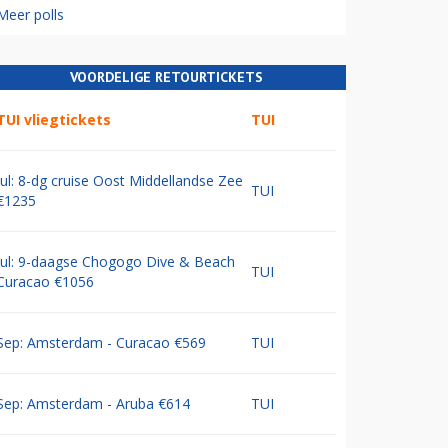
Meer polls
VOORDELIGE RETOURTICKETS
TUI vliegtickets
TUI
Jul: 8-dg cruise Oost Middellandse Zee
TUI
€1235
Jul: 9-daagse Chogogo Dive & Beach
TUI
Curacao €1056
Sep: Amsterdam - Curacao €569
TUI
Sep: Amsterdam - Aruba €614
TUI