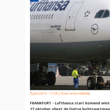
9 juni 2015 - 11:26 | Door:
onze redactie
FRANKFURT - Lufthansa start komend winter
27 oktober vliegt de Duitse luchtvaartmaa