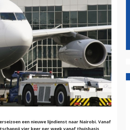
seizoen een nieuwe lijndienst naar Nairobi. Vanaf
tschappij vier keer per week vanaf thuisbasis