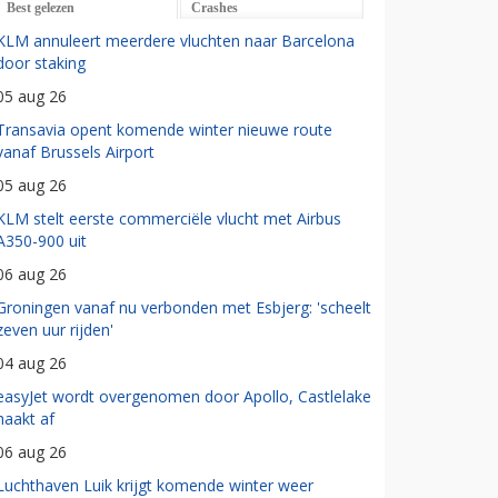
Best gelezen
Crashes
KLM annuleert meerdere vluchten naar Barcelona
door staking
05 aug 26
Transavia opent komende winter nieuwe route
vanaf Brussels Airport
05 aug 26
KLM stelt eerste commerciële vlucht met Airbus
A350-900 uit
06 aug 26
Groningen vanaf nu verbonden met Esbjerg: 'scheelt
zeven uur rijden'
04 aug 26
easyJet wordt overgenomen door Apollo, Castlelake
haakt af
06 aug 26
Luchthaven Luik krijgt komende winter weer