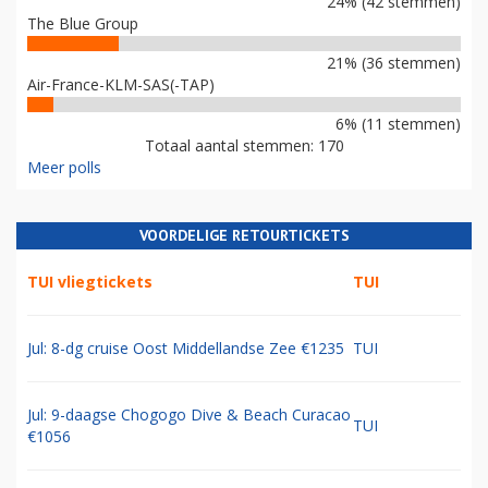
24% (42 stemmen)
The Blue Group
21% (36 stemmen)
Air-France-KLM-SAS(-TAP)
6% (11 stemmen)
Totaal aantal stemmen: 170
Meer polls
VOORDELIGE RETOURTICKETS
TUI vliegtickets
TUI
Jul: 8-dg cruise Oost Middellandse Zee €1235
TUI
Jul: 9-daagse Chogogo Dive & Beach Curacao
TUI
€1056