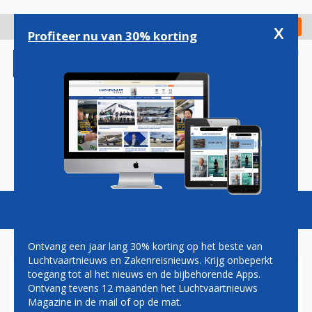
Overslaan
en
x
Digitaal Magazine
Registreer
Check in
naar
Profiteer nu van 30% korting
de
inhoud
gaan
Magazine
Podcasts
Vacatures
Toggl
naviga
Ontvang een jaar lang 30% korting op het beste van
Luchtvaartnieuws en Zakenreisnieuws. Krijg onbeperkt
toegang tot al het nieuws en de bijbehorende Apps.
RUSLAND GEEN PRIORITEIT
Ontvang tevens 12 maanden het Luchtvaartnieuws
MEER VOOR STAR ALLIANCE
Magazine in de mail of op de mat.