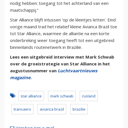
nodig hebben: toegang tot het achterland van een
maatschappij.”
Star Alliance blijft intussen 'op de kleintjes letten'. Eind
vorige maand trad het relatief kleine Avianca Brazil toe
tot Star Alliance, waarmee de alliantie na een korte
onderbreking weer toegang heeft tot een uitgebreid
binnenlands routenetwerk in Brazilië.
Lees een uitgebreid interview met Mark Schwab
over de groeistrategie van Star Alliance in het
augustusnummer van
Luchtvaartnieuws
magazine
.
star alliance
mark schwab
rusland
transaero
avianca brazil
brazilie
Verstuur per e-mail