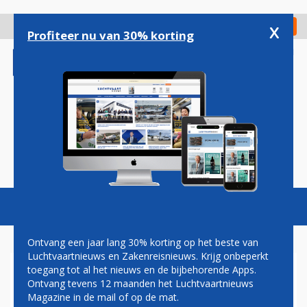
Overslaan
en
x
Digitaal Magazine
Registreer
Check in
naar
Profiteer nu van 30% korting
de
inhoud
gaan
Magazine
Podcasts
Vacatures
Toggl
naviga
Ontvang een jaar lang 30% korting op het beste van
Luchtvaartnieuws en Zakenreisnieuws. Krijg onbeperkt
toegang tot al het nieuws en de bijbehorende Apps.
TRANSAVIA START KOMENDE
Ontvang tevens 12 maanden het Luchtvaartnieuws
WINTER ROUTE VAN
Magazine in de mail of op de mat.