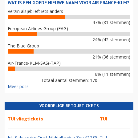
WAT IS EEN GOEDE NIEUWE NAAM VOOR AIR FRANCE-KLM?
Verzin alsjeblieft iets anders
47% (81 stemmen)
European Airlines Group (EAG)
24% (42 stemmen)
The Blue Group
21% (36 stemmen)
Air-France-KLM-SAS(-TAP)
6% (11 stemmen)
Totaal aantal stemmen: 170
Meer polls
VOORDELIGE RETOURTICKETS
TUI vliegtickets
TUI
Jul: 8-dg cruise Oost Middellandse Zee €1235
TUI