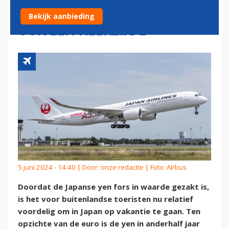
JAPAN AIRLINES HEEFT DAT
Bekijk aanbieding
OOK EEN KEERZIJDE
5 juni 2024 - 14:40 | Door:
onze redactie
| Foto: AIrbus
Doordat de Japanse yen fors in waarde gezakt is,
is het voor buitenlandse toeristen nu relatief
voordelig om in Japan op vakantie te gaan. Ten
opzichte van de euro is de yen in anderhalf jaar