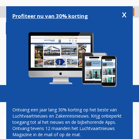
Overslaan
en
x
Digitaal Magazine
Registreer
Check in
naar
Profiteer nu van 30% korting
de
inhoud
gaan
Magazine
Podcasts
Vacatures
Toggl
naviga
Ontvang een jaar lang 30% korting op het beste van
Luchtvaartnieuws en Zakenreisnieuws. Krijg onbeperkt
toegang tot al het nieuws en de bijbehorende Apps.
VAKANTIE NAAR JAPAN STUK
Ontvang tevens 12 maanden het Luchtvaartnieuws
GOEDKOPER, MAAR VOOR
Magazine in de mail of op de mat.