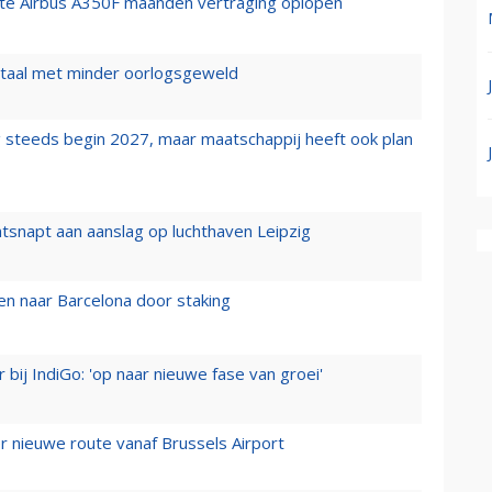
rste Airbus A350F maanden vertraging oplopen
wartaal met minder oorlogsgeweld
 steeds begin 2027, maar maatschappij heeft ook plan
tsnapt aan aanslag op luchthaven Leipzig
n naar Barcelona door staking
 bij IndiGo: 'op naar nieuwe fase van groei'
 nieuwe route vanaf Brussels Airport