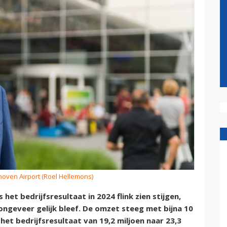
hoven Airport (Roel Hellemons)
het bedrijfsresultaat in 2024 flink zien stijgen,
 ongeveer gelijk bleef. De omzet steeg met bijna 10
 het bedrijfsresultaat van 19,2 miljoen naar 23,3