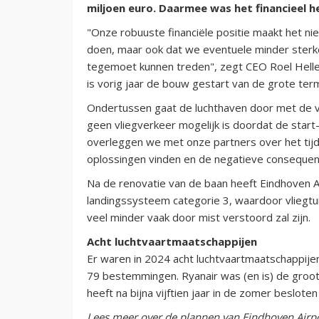
miljoen euro. Daarmee was het financieel h
"Onze robuuste financiële positie maakt het ni
doen, maar ook dat we eventuele minder sterk
tegemoet kunnen treden", zegt CEO Roel Hellemo
is vorig jaar de bouw gestart van de grote term
Ondertussen gaat de luchthaven door met de v
geen vliegverkeer mogelijk is doordat de start
overleggen we met onze partners over het tijde
oplossingen vinden en de negatieve consequent
Na de renovatie van de baan heeft Eindhoven Ai
landingssysteem categorie 3, waardoor vliegtui
veel minder vaak door mist verstoord zal zijn.
Acht luchtvaartmaatschappijen
Er waren in 2024 acht luchtvaartmaatschappije
79 bestemmingen. Ryanair was (en is) de groot
heeft na bijna vijftien jaar in de zomer beslote
Lees meer over de plannen van Eindhoven Airpor