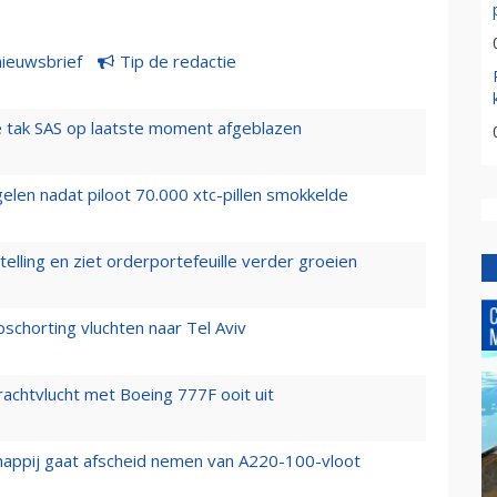
nieuwsbrief
Tip de redactie
 tak SAS op laatste moment afgeblazen
elen nadat piloot 70.000 xtc-pillen smokkelde
elling en ziet orderportefeuille verder groeien
chorting vluchten naar Tel Aviv
vrachtvlucht met Boeing 777F ooit uit
happij gaat afscheid nemen van A220-100-vloot