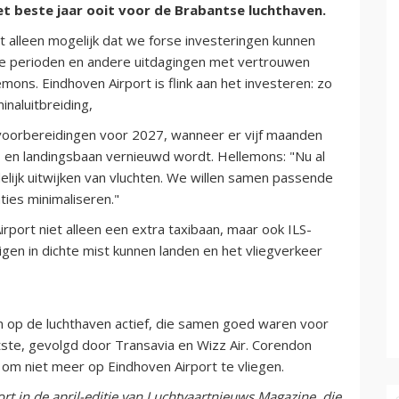
et beste jaar ooit voor de Brabantse luchthaven.
et alleen mogelijk dat we forse investeringen kunnen
e perioden en andere uitdagingen met vertrouwen
ns. Eindhoven Airport is flink aan het investeren: zo
inaluitbreiding,
oorbereidingen voor 2027, wanneer er vijf maanden
- en landingsbaan vernieuwd wordt. Hellemons: "Nu al
lijk uitwijken van vluchten. We willen samen passende
ies minimaliseren."
rport niet alleen een extra taxibaan, maar ook ILS-
gen in dichte mist kunnen landen en het vliegverkeer
n op de luchthaven actief, die samen goed waren voor
ste, gevolgd door Transavia en Wizz Air. Corendon
n om niet meer op Eindhoven Airport te vliegen.
t in de april-editie van Luchtvaartnieuws Magazine, die