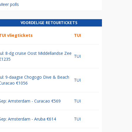
Meer polls
VOORDELIGE RETOURTICKETS
TUI vliegtickets
TUI
Jul: 8-dg cruise Oost Middellandse Zee
TUI
€1235
Jul: 9-daagse Chogogo Dive & Beach
TUI
Curacao €1056
Sep: Amsterdam - Curacao €569
TUI
Sep: Amsterdam - Aruba €614
TUI