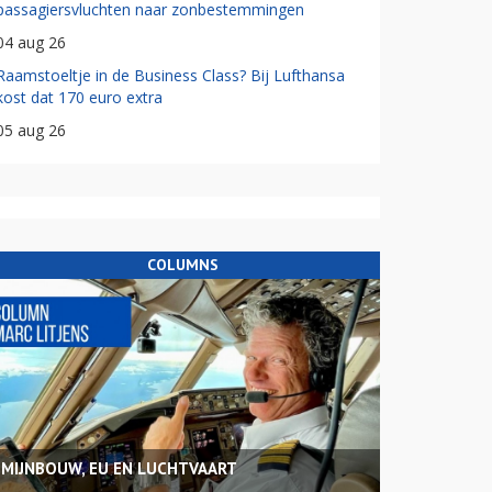
passagiersvluchten naar zonbestemmingen
04 aug 26
Raamstoeltje in de Business Class? Bij Lufthansa
kost dat 170 euro extra
05 aug 26
COLUMNS
MIJNBOUW, EU EN LUCHTVAART