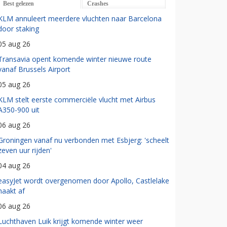
Best gelezen
Crashes
KLM annuleert meerdere vluchten naar Barcelona
door staking
05 aug 26
Transavia opent komende winter nieuwe route
vanaf Brussels Airport
05 aug 26
KLM stelt eerste commerciële vlucht met Airbus
A350-900 uit
06 aug 26
Groningen vanaf nu verbonden met Esbjerg: 'scheelt
zeven uur rijden'
04 aug 26
easyJet wordt overgenomen door Apollo, Castlelake
haakt af
06 aug 26
Luchthaven Luik krijgt komende winter weer