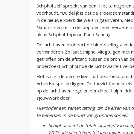
Schiphol zelf spreekt van een "niet te negeren 
voorhoudt. "Duidelijk is dat de arbeidsomstandi
in de nieuwe koers die we zijn gaan varen. 
Natuurlijk zijn er in de loop der jaren verbete
aldus Schiphol-topman Ruud Sondag.
De luchthaven probeert de blootstelling aan de 
verminderen. Zo laat Schiphol vliegtuigen met
getroffen om de afstand tussen de bron van d
onderzoekt Schiphol hoe de luchtkwaliteit verb
Het is niet de eerste keer dat de arbeidsomst
Arbeidsinspectie liggen. De toezichthouder eis
op de luchthaven regelen per direct hulpmidd
sjouwwerk doen.
Hieronder een samenvatting van de eisen van d
te beperken in de buurt van grondpersoneel:
Schiphol dient de totale draaitijd van vli
2023 alle vliegtuigen te laten taxiën op h