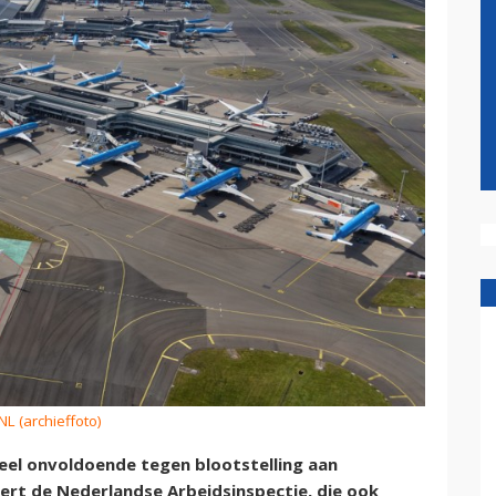
NL (archieffoto)
eel onvoldoende tegen blootstelling aan
eert de Nederlandse Arbeidsinspectie, die ook