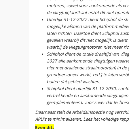
motoren, zowel voor aankomende als vertre
de vliegtuigfabrikant en/of dit niet operati
Uiterlijk 31-12-2027 dient Schiphol de st
mogelijke afstand van de platformmedewe
laten richten. Daartoe dient Schiphol sust
gevallen waarbij dit niet mogelijk is die
waarbij de vliegtuigmotoren niet meer r
Schiphol dient de totale draaitijd van vli
2027 alle aankomende vliegtuigen waarvoo
niet met draaiende straalmotor(en) in de
grondpersoneel werkt, red.] te laten verb
buiten dat gebied wachten.
Schiphol dient uiterlijk 31-12-2030, confo
vertrekkende en aankomende vliegtuigen
geïmplementeerd, voor zover dat technisc
Daarnaast stelt de Arbeidsinspectie nog versch
APU’s te minimaliseren. Lees het volledige rap
Even dit: