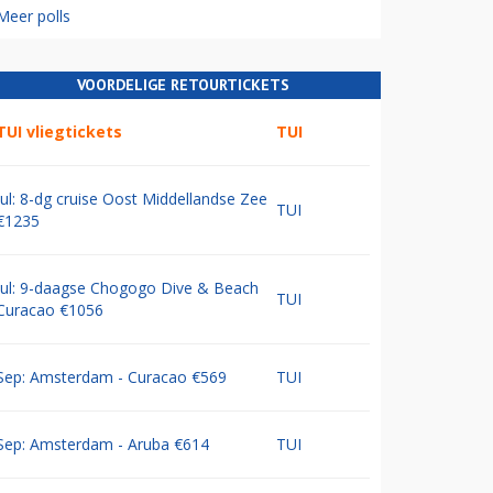
Meer polls
VOORDELIGE RETOURTICKETS
TUI vliegtickets
TUI
Jul: 8-dg cruise Oost Middellandse Zee
TUI
€1235
Jul: 9-daagse Chogogo Dive & Beach
TUI
Curacao €1056
Sep: Amsterdam - Curacao €569
TUI
Sep: Amsterdam - Aruba €614
TUI