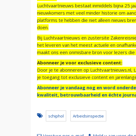
Luchtvaartnieuws bestaat inmiddels bijna 25 jaa
nieuwkomers met veel minder historie om aand
platforms te hebben die niet alleen nieuws bre
doen.
Bij Luchtvaartnieuws en zustersite Zakenreisn
het leveren van het meest actuele en onafhankel
maakt ons een onmisbare bron voor lezers die g
Abonneer je voor exclusieve content:
Door je te abonneren op Luchtvaartnieuws.nl, 
je toegang tot exclusieve content en jarenlang
Abonneer je vandaag nog en word onderde
kwaliteit, betrouwbaarheid en échte journa
schiphol
Arbeidsinspectie
Verstuur per e-mail
Meld u aan voor de 