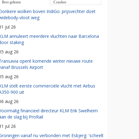
Best gelezen
Crashes
Donkere wolken boven IndiGo: prijsvechter doet
widebody-vloot weg
31 jul 26
KLM annuleert meerdere vluchten naar Barcelona
door staking
05 aug 26
Transavia opent komende winter nieuwe route
vanaf Brussels Airport
05 aug 26
KLM stelt eerste commerciële vlucht met Airbus
A350-900 uit
06 aug 26
Voormalig financieel directeur KLM Erik Swelheim
aan de slag bij ProRail
31 jul 26
Groningen vanaf nu verbonden met Esbjerg: 'scheelt