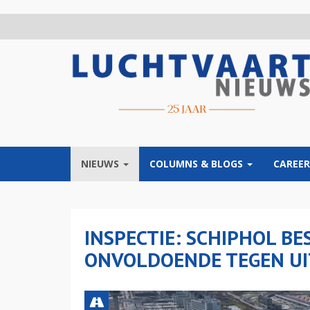
Overslaan
en
naar
de
inhoud
gaan
NIEUWS
COLUMNS & BLOGS
CAREER
INSPECTIE: SCHIPHOL B
ONVOLDOENDE TEGEN U