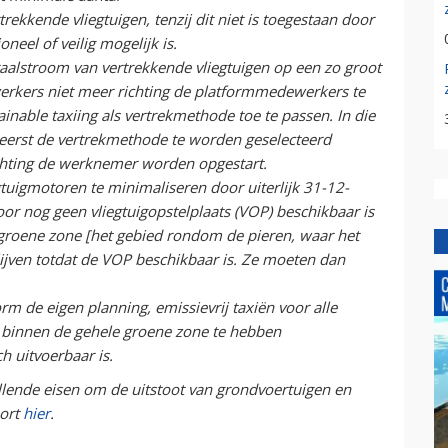
kkende vliegtuigen, tenzij dit niet is toegestaan door
oneel of veilig mogelijk is.
raalstroom van vertrekkende vliegtuigen op een zo groot
rkers niet meer richting de platformmedewerkers te
ainable taxiing als vertrekmethode toe te passen. In die
nt eerst de vertrekmethode te worden geselecteerd
ichting de werknemer worden opgestart.
egtuigmotoren te minimaliseren door uiterlijk 31-12-
r nog geen vliegtuigopstelplaats (VOP) beschikbaar is
 groene zone [het gebied rondom de pieren, waar het
lijven totdat de VOP beschikbaar is. Ze moeten dan
rm de eigen planning, emissievrij taxiën voor alle
 binnen de gehele groene zone te hebben
h uitvoerbaar is.
illende eisen om de uitstoot van grondvoertuigen en
port
hier
.