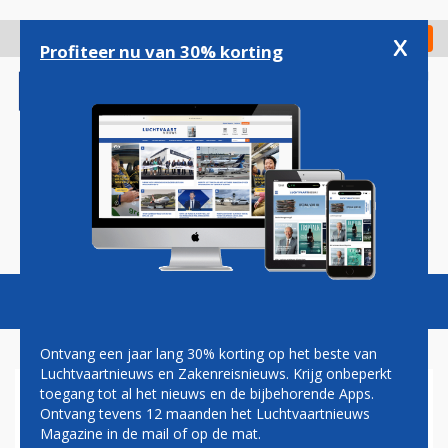
Overslaan
en
x
Digitaal Magazine
Registreer
Check in
naar
Profiteer nu van 30% korting
de
inhoud
gaan
Magazine
Podcasts
Vacatures
Toggl
naviga
Ontvang een jaar lang 30% korting op het beste van
Luchtvaartnieuws en Zakenreisnieuws. Krijg onbeperkt
toegang tot al het nieuws en de bijbehorende Apps.
KONINKLIJKE
Ontvang tevens 12 maanden het Luchtvaartnieuws
MARECHAUSSEE BEBOET
Magazine in de mail of op de mat.