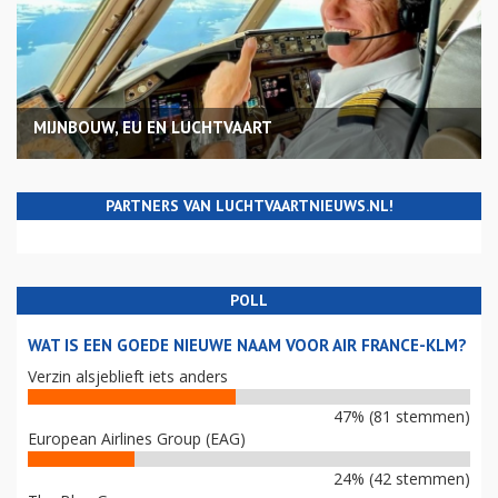
MIJNBOUW, EU EN LUCHTVAART
PARTNERS VAN LUCHTVAARTNIEUWS.NL!
POLL
WAT IS EEN GOEDE NIEUWE NAAM VOOR AIR FRANCE-KLM?
Verzin alsjeblieft iets anders
47% (81 stemmen)
European Airlines Group (EAG)
24% (42 stemmen)