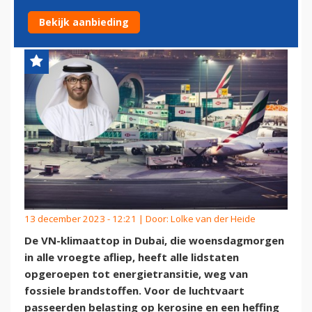
KLIMAATFONDS TE VULLEN
Bekijk aanbieding
13 december 2023 - 12:21 | Door:
Lolke van der Heide
De VN-klimaattop in Dubai, die woensdagmorgen
in alle vroegte afliep, heeft alle lidstaten
opgeroepen tot energietransitie, weg van
fossiele brandstoffen. Voor de luchtvaart
passeerden belasting op kerosine en een heffing