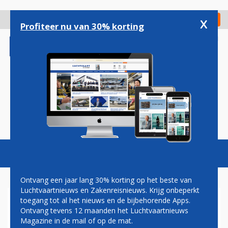
Overslaan
en
x
Digitaal Magazine
Registreer
Check in
naar
Profiteer nu van 30% korting
de
inhoud
gaan
Magazine
Podcasts
Vacatures
Toggl
naviga
Ontvang een jaar lang 30% korting op het beste van
Luchtvaartnieuws en Zakenreisnieuws. Krijg onbeperkt
toegang tot al het nieuws en de bijbehorende Apps.
TOESLAG OP TICKETS VAN
Ontvang tevens 12 maanden het Luchtvaartnieuws
VEELVLIEGERS OPTIE OM
Magazine in de mail of op de mat.