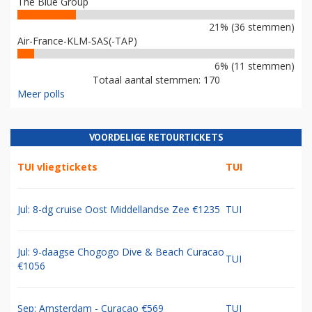
The Blue Group
21% (36 stemmen)
Air-France-KLM-SAS(-TAP)
6% (11 stemmen)
Totaal aantal stemmen: 170
Meer polls
VOORDELIGE RETOURTICKETS
TUI vliegtickets
TUI
Jul: 8-dg cruise Oost Middellandse Zee €1235
TUI
Jul: 9-daagse Chogogo Dive & Beach Curacao
TUI
€1056
Sep: Amsterdam - Curacao €569
TUI