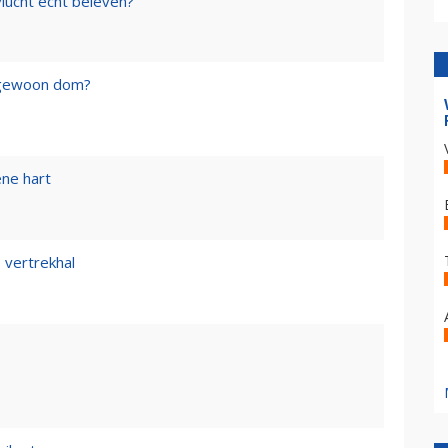
lucht echt beleven?
f gewoon dom?
ene hart
 vertrekhal