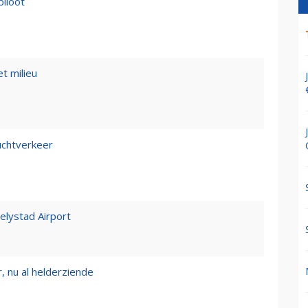
piloot
t milieu
luchtverkeer
Lelystad Airport
, nu al helderziende