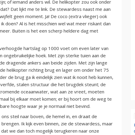
ijn; of iemand anders wil. De helikopter zou ook onder
at? Dat lijkt me te link. De stewardess naast me aan
twijfelt geen moment. Ja! De coco (extra vlieger) ook
 ik doen? Al is het misschien wel wat meer riskant dan
 meer. Buiten is het een scherp heldere dag met
 verhoogde hartslag op 1000 voet om even later van
 ongebruikelijke hoek. Met zijn sterke tuien aan de
de dragende ankers aan beide zijden. Met zijn lange
 de helikopter richting brug en lager om onder het 75
r de brug ga ik eindelijk zien wat ik nooit heb kunnen,
everfde, stalen structuur die het brugdek steunt; de
elstromende oceaanwater, wat aan ze vreet, moeten
maal bij elkaar moet komen; er bij hoort om de weg te
sbare hoogte waar je je normaal niet bevind.
ons steil naar boven, de hemel in, en draait de
 brengen. Ik kijk even binnen, zie de stewardess, maar
n dat we dan toch mogelijk terugkeren naar onze