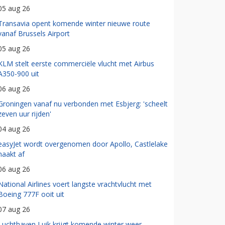
05 aug 26
Transavia opent komende winter nieuwe route
vanaf Brussels Airport
05 aug 26
KLM stelt eerste commerciële vlucht met Airbus
A350-900 uit
06 aug 26
Groningen vanaf nu verbonden met Esbjerg: 'scheelt
zeven uur rijden'
04 aug 26
easyJet wordt overgenomen door Apollo, Castlelake
haakt af
06 aug 26
National Airlines voert langste vrachtvlucht met
Boeing 777F ooit uit
07 aug 26
Luchthaven Luik krijgt komende winter weer