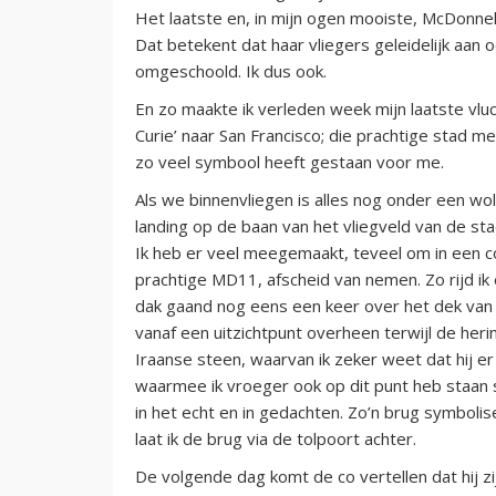
Het laatste en, in mijn ogen mooiste, McDonnell
Dat betekent dat haar vliegers geleidelijk aan
omgeschoold. Ik dus ook.
En zo maakte ik verleden week mijn laatste vluc
Curie’ naar San Francisco; die prachtige stad me
zo veel symbool heeft gestaan voor me.
Als we binnenvliegen is alles nog onder een w
landing op de baan van het vliegveld van de sta
Ik heb er veel meegemaakt, teveel om in een c
prachtige MD11, afscheid van nemen. Zo rijd ik e
dak gaand nog eens een keer over het dek van d
vanaf een uitzichtpunt overheen terwijl de her
Iraanse steen, waarvan ik zeker weet dat hij er
waarmee ik vroeger ook op dit punt heb staan s
in het echt en in gedachten. Zo’n brug symbolise
laat ik de brug via de tolpoort achter.
De volgende dag komt de co vertellen dat hij zi