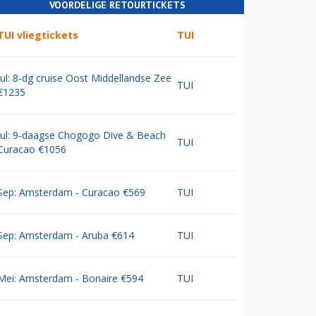
VOORDELIGE RETOURTICKETS
TUI vliegtickets
TUI
Jul: 8-dg cruise Oost Middellandse Zee
TUI
€1235
Jul: 9-daagse Chogogo Dive & Beach
TUI
Curacao €1056
Sep: Amsterdam - Curacao €569
TUI
Sep: Amsterdam - Aruba €614
TUI
Mei: Amsterdam - Bonaire €594
TUI