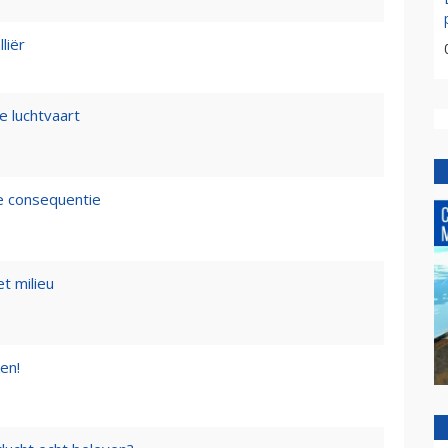
liër
e luchtvaart
de consequentie
t milieu
en!