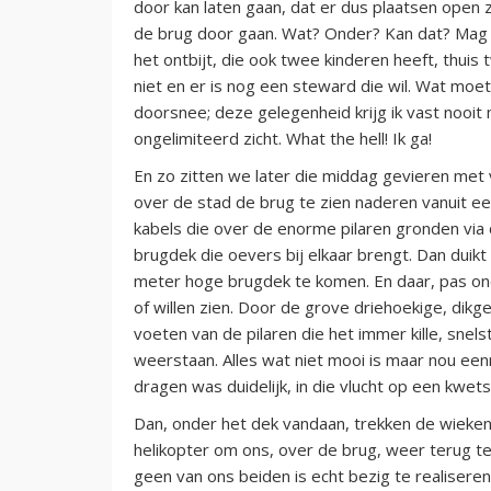
door kan laten gaan, dat er dus plaatsen open z
de brug door gaan. Wat? Onder? Kan dat? Mag d
het ontbijt, die ook twee kinderen heeft, thuis 
niet en er is nog een steward die wil. Wat moet
doorsnee; deze gelegenheid krijg ik vast nooit
ongelimiteerd zicht. What the hell! Ik ga!
En zo zitten we later die middag gevieren met
over de stad de brug te zien naderen vanuit een
kabels die over de enorme pilaren gronden via 
brugdek die oevers bij elkaar brengt. Dan duikt
meter hoge brugdek te komen. En daar, pas onde
of willen zien. Door de grove driehoekige, dikg
voeten van de pilaren die het immer kille, sn
weerstaan. Alles wat niet mooi is maar nou een
dragen was duidelijk, in die vlucht op een kwet
Dan, onder het dek vandaan, trekken de wieken 
helikopter om ons, over de brug, weer terug te
geen van ons beiden is echt bezig te realisere