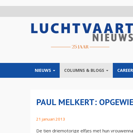
Overslaan
en
naar
de
inhoud
gaan
NIEUWS
COLUMNS & BLOGS
CAREER
PAUL MELKERT: OPGEWI
21 januari 2013
De tien driemotorige elfjes met hun vrouwennam