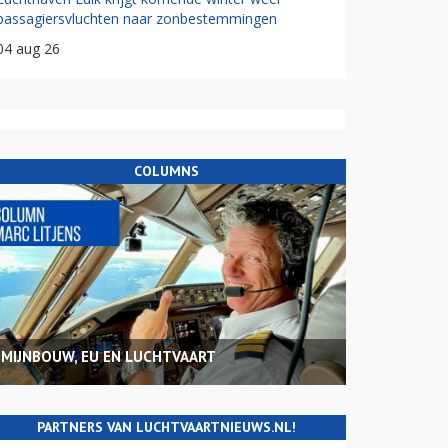
passagiersvluchten naar zonbestemmingen
04 aug 26
COLUMNS
MIJNBOUW, EU EN LUCHTVAART
PARTNERS VAN LUCHTVAARTNIEUWS.NL!