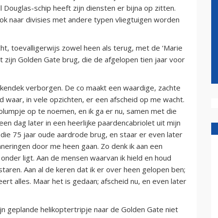
 Douglas-schip heeft zijn diensten er bijna op zitten.
 ook naar divisies met andere typen vliegtuigen worden
ht, toevalligerwijs zowel heen als terug, met de ‘Marie
t zijn Golden Gate brug, die de afgelopen tien jaar voor
olkendek verborgen. De co maakt een waardige, zachte
d waar, in vele opzichten, er een afscheid op me wacht.
olumpje op te noemen, en ik ga er nu, samen met die
en dag later in een heerlijke paardencabriolet uit mijn
ie 75 jaar oude aardrode brug, en staar er even later
inneringen door me heen gaan. Zo denk ik aan een
 onder ligt. Aan de mensen waarvan ik hield en houd
taren. Aan al de keren dat ik er over heen gelopen ben;
ert alles. Maar het is gedaan; afscheid nu, en even later
jn geplande helikoptertripje naar de Golden Gate niet