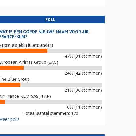
POLL
WAT IS EEN GOEDE NIEUWE NAAM VOOR AIR
FRANCE-KLM?
Verzin alsjeblieft iets anders
47% (81 stemmen)
European Airlines Group (EAG)
24% (42 stemmen)
The Blue Group
21% (36 stemmen)
Air-France-KLM-SAS(-TAP)
6% (11 stemmen)
Totaal aantal stemmen: 170
Meer polls