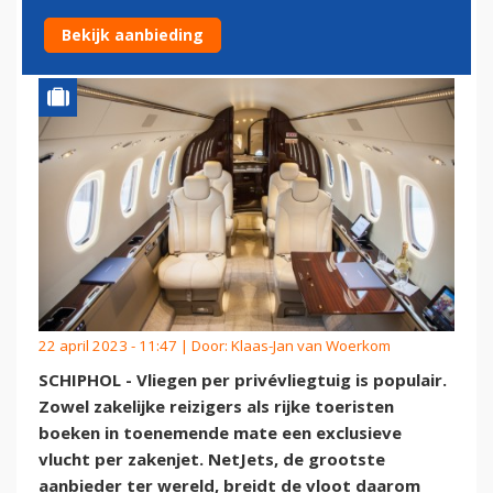
DUIZEND VLIEGTUIGEN
Bekijk aanbieding
22 april 2023 - 11:47 | Door:
Klaas-Jan van Woerkom
SCHIPHOL - Vliegen per privévliegtuig is populair.
Zowel zakelijke reizigers als rijke toeristen
boeken in toenemende mate een exclusieve
vlucht per zakenjet. NetJets, de grootste
aanbieder ter wereld, breidt de vloot daarom