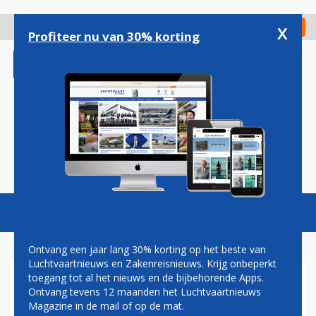
Overslaan
en
x
Digitaal Magazine
Registreer
Check in
naar
Profiteer nu van 30% korting
de
inhoud
gaan
Magazine
Podcasts
Vacatures
Toggl
naviga
Ontvang een jaar lang 30% korting op het beste van
Luchtvaartnieuws en Zakenreisnieuws. Krijg onbeperkt
toegang tot al het nieuws en de bijbehorende Apps.
PRIVÉVLUCHTEN ZIJN IN
Ontvang tevens 12 maanden het Luchtvaartnieuws
TREK: NETJETS GROEIT NAAR
Magazine in de mail of op de mat.