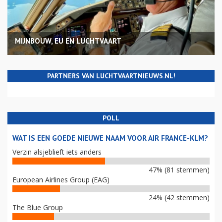
MIJNBOUW, EU EN LUCHTVAART
PARTNERS VAN LUCHTVAARTNIEUWS.NL!
POLL
WAT IS EEN GOEDE NIEUWE NAAM VOOR AIR FRANCE-KLM?
Verzin alsjeblieft iets anders
47% (81 stemmen)
European Airlines Group (EAG)
24% (42 stemmen)
The Blue Group