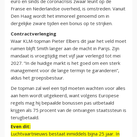
euro en sinds de coronacrisis zwaar leunt op de
Franse en Nederlandse overheid, is omstreden. Vanuit
Den Haag wordt het immoreel genoemd om in
dergelijke zware tijden een bonus op te strijken.
Contractverlenging
Waar KLM-topman Pieter Elbers dit jaar het veld moet
ruimen blijft Smith langer aan de macht in Parijs. Zijn
mandaat is vroegtijdig met vijf jaar verlengd tot mei
2027. “In de huidige markt is het goed om een sterk
management voor de lange termijn te garanderen”,
aldus het groepsbestuur.
De topman zal wel een tijd moeten wachten voor alles
aan hem wordt uitgekeerd, want volgens Europese
regels mag hij bepaalde bonussen pas uitbetaald
krijgen als 75 procent van de ontvangen staatssteun is
terugbetaald.
Even dit:
Luchtvaartnieuws bestaat inmiddels bijna 25 jaar. In