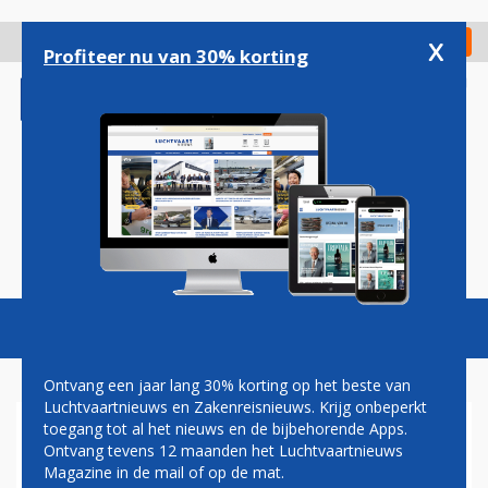
Overslaan
en
x
Digitaal Magazine
Registreer
Check in
naar
Profiteer nu van 30% korting
de
inhoud
gaan
Magazine
Podcasts
Vacatures
Toggl
naviga
Ontvang een jaar lang 30% korting op het beste van
Luchtvaartnieuws en Zakenreisnieuws. Krijg onbeperkt
toegang tot al het nieuws en de bijbehorende Apps.
AANDEELHOUDERS AIR
Ontvang tevens 12 maanden het Luchtvaartnieuws
FRANCE-KLM AKKOORD MET
Magazine in de mail of op de mat.