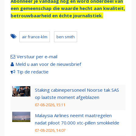
Abonneer je vandaag nog en word onderdeel van
een gemeenschap die waarde hecht aan kwaliteit,
betrouwbaarheid en échte journalistiek.
air france-klm
ben smith
Verstuur per e-mail
Meld u aan voor de nieuwsbrief
Tip de redactie
Staking cabinepersoneel Noorse tak SAS
op laatste moment afgeblazen
07-08-2026, 15:11
Malaysia Airlines neemt maatregelen
nadat piloot 70.000 xtc-pillen smokkelde
07-08-2026, 14:07