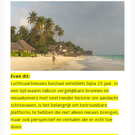
Even dit:
Luchtvaartnieuws bestaat inmiddels bijna 25 jaar. In
een tijd waarin talloze vergelijkbare bronnen en
nieuwkomers met veel minder historie om aandacht
schreeuwen, is het belangrijk om betrouwbare
platforms te hebben die niet alleen nieuws brengen,
maar ook perspectief en verhalen die er echt toe
doen.