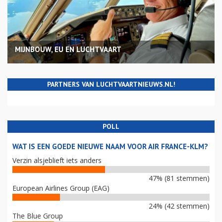
MIJNBOUW, EU EN LUCHTVAART
PARTNERS VAN LUCHTVAARTNIEUWS.NL!
POLL
WAT IS EEN GOEDE NIEUWE NAAM VOOR AIR FRANCE-KLM?
Verzin alsjeblieft iets anders
47% (81 stemmen)
European Airlines Group (EAG)
24% (42 stemmen)
The Blue Group