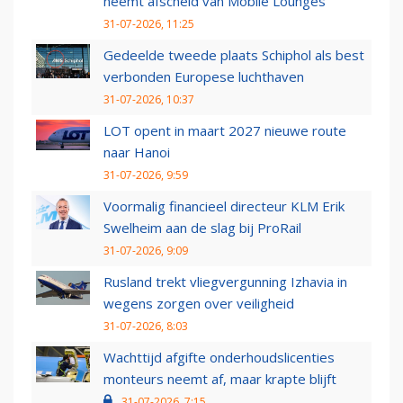
neemt afscheid van Mobile Lounges
31-07-2026, 11:25
Gedeelde tweede plaats Schiphol als best
verbonden Europese luchthaven
31-07-2026, 10:37
LOT opent in maart 2027 nieuwe route
naar Hanoi
31-07-2026, 9:59
Voormalig financieel directeur KLM Erik
Swelheim aan de slag bij ProRail
31-07-2026, 9:09
Rusland trekt vliegvergunning Izhavia in
wegens zorgen over veiligheid
31-07-2026, 8:03
Wachttijd afgifte onderhoudslicenties
monteurs neemt af, maar krapte blijft
31-07-2026, 7:15