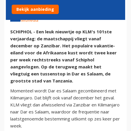
Bekijk aanbieding
7 oktober 2020 - 12:43 | Door:
Neal Luitwieler
|
Foto: Reismedia
SCHIPHOL - Een leuk nieuwtje op KLM's 101ste
verjaardag: de maatschappij vliegt vanaf
december op Zanzibar. Het populaire vakantie-
eiland voor de Afrikaanse kust wordt twee keer
per week rechtstreeks vanaf Schiphol
aangevlogen. Op de terugweg maakt het
vliegtuig een tussenstop in Dar es Salaam, de
grootste stad van Tanzania.
Momenteel wordt Dar es Salaam gecombineerd met
Kilimanjaro. Dat blijft ook vanaf december het geval.
KLM vliegt dan afwisselend via Zanzibar en Kilimanjaro
naar Dar es Salaam, waardoor de frequentie naar
laatstgenoemde bestemming uitkomt op zes keer per
week.