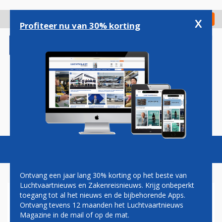
Overslaan
en
x
Digitaal Magazine
Registreer
Check in
naar
Profiteer nu van 30% korting
de
inhoud
gaan
Magazine
Podcasts
Vacatures
Toggl
naviga
Ontvang een jaar lang 30% korting op het beste van
Luchtvaartnieuws en Zakenreisnieuws. Krijg onbeperkt
toegang tot al het nieuws en de bijbehorende Apps.
KLM GAAT OP ZANZIBAR
Ontvang tevens 12 maanden het Luchtvaartnieuws
VLIEGEN
Magazine in de mail of op de mat.