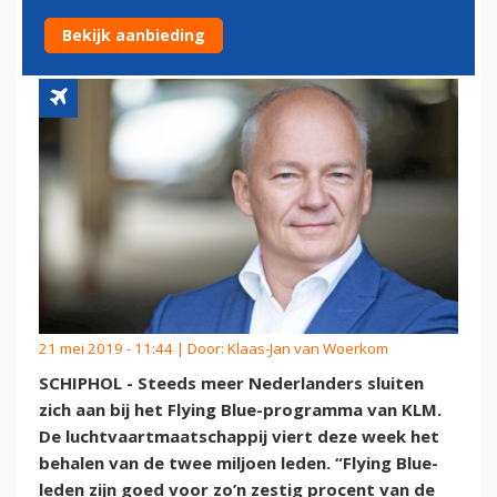
ZICH UIT
Bekijk aanbieding
21 mei 2019 - 11:44 | Door:
Klaas-Jan van Woerkom
SCHIPHOL - Steeds meer Nederlanders sluiten
zich aan bij het Flying Blue-programma van KLM.
De luchtvaartmaatschappij viert deze week het
behalen van de twee miljoen leden. “Flying Blue-
leden zijn goed voor zo’n zestig procent van de