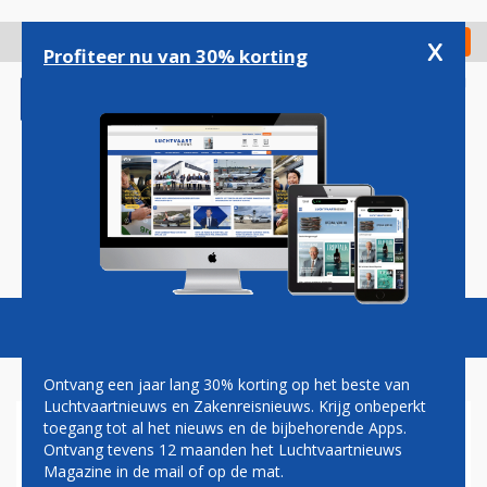
Overslaan
en
x
Digitaal Magazine
Registreer
Check in
naar
Profiteer nu van 30% korting
de
inhoud
gaan
Magazine
Podcasts
Vacatures
Toggl
naviga
Ontvang een jaar lang 30% korting op het beste van
Luchtvaartnieuws en Zakenreisnieuws. Krijg onbeperkt
toegang tot al het nieuws en de bijbehorende Apps.
KLM: INVESTEREN IN
Ontvang tevens 12 maanden het Luchtvaartnieuws
KLANTENBINDING BETAALT
Magazine in de mail of op de mat.