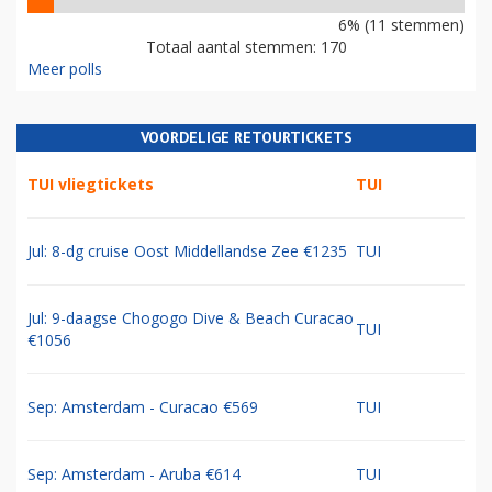
6% (11 stemmen)
Totaal aantal stemmen: 170
Meer polls
VOORDELIGE RETOURTICKETS
TUI vliegtickets
TUI
Jul: 8-dg cruise Oost Middellandse Zee €1235
TUI
Jul: 9-daagse Chogogo Dive & Beach Curacao
TUI
€1056
Sep: Amsterdam - Curacao €569
TUI
Sep: Amsterdam - Aruba €614
TUI