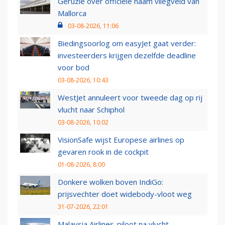
Geruzie over officiële naam vliegveld van
Mallorca
03-08-2026, 11:06
Biedingsoorlog om easyJet gaat verder:
investeerders krijgen dezelfde deadline
voor bod
03-08-2026, 10:43
WestJet annuleert voor tweede dag op rij
vlucht naar Schiphol
03-08-2026, 10:02
VisionSafe wijst Europese airlines op
gevaren rook in de cockpit
01-08-2026, 8:00
Donkere wolken boven IndiGo:
prijsvechter doet widebody-vloot weg
31-07-2026, 22:01
Malaysia Airlines-piloot na vlucht