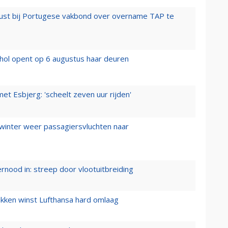
rust bij Portugese vakbond over overname TAP te
hol opent op 6 augustus haar deuren
t Esbjerg: 'scheelt zeven uur rijden'
 winter weer passagiersvluchten naar
ernood in: streep door vlootuitbreiding
ukken winst Lufthansa hard omlaag