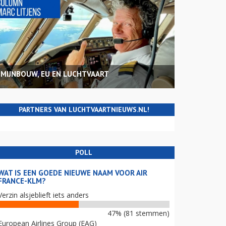
MIJNBOUW, EU EN LUCHTVAART
PARTNERS VAN LUCHTVAARTNIEUWS.NL!
POLL
WAT IS EEN GOEDE NIEUWE NAAM VOOR AIR
FRANCE-KLM?
Verzin alsjeblieft iets anders
47% (81 stemmen)
European Airlines Group (EAG)