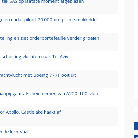
 tak SAS op laatste moment afgeblazen
elen nadat piloot 70.000 xtc-pillen smokkelde
elling en ziet orderportefeuille verder groeien
chorting vluchten naar Tel Aviv
vrachtvlucht met Boeing 777F ooit uit
happij gaat afscheid nemen van A220-100-vloot
 Apollo, Castlelake haakt af
n de luchtvaart