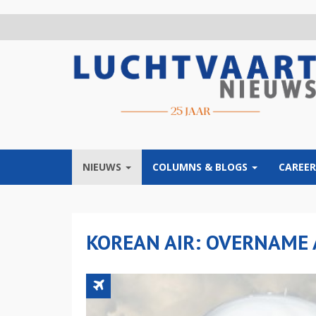
Overslaan
en
naar
de
inhoud
gaan
NIEUWS
COLUMNS & BLOGS
CAREER
KOREAN AIR: OVERNAME 