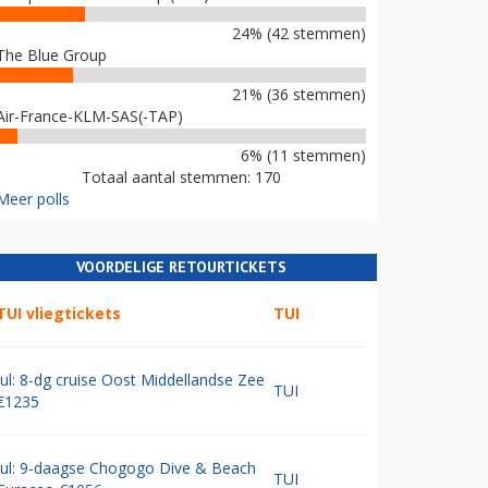
24% (42 stemmen)
The Blue Group
21% (36 stemmen)
Air-France-KLM-SAS(-TAP)
6% (11 stemmen)
Totaal aantal stemmen: 170
Meer polls
VOORDELIGE RETOURTICKETS
TUI vliegtickets
TUI
Jul: 8-dg cruise Oost Middellandse Zee
TUI
€1235
Jul: 9-daagse Chogogo Dive & Beach
TUI