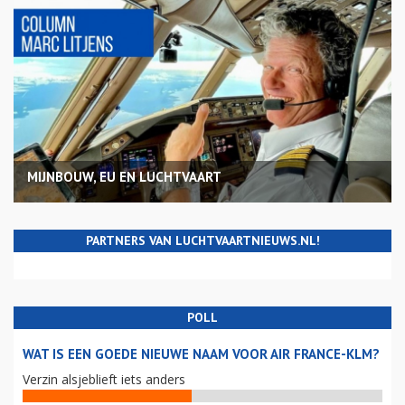
MIJNBOUW, EU EN LUCHTVAART
PARTNERS VAN LUCHTVAARTNIEUWS.NL!
POLL
WAT IS EEN GOEDE NIEUWE NAAM VOOR AIR FRANCE-KLM?
Verzin alsjeblieft iets anders