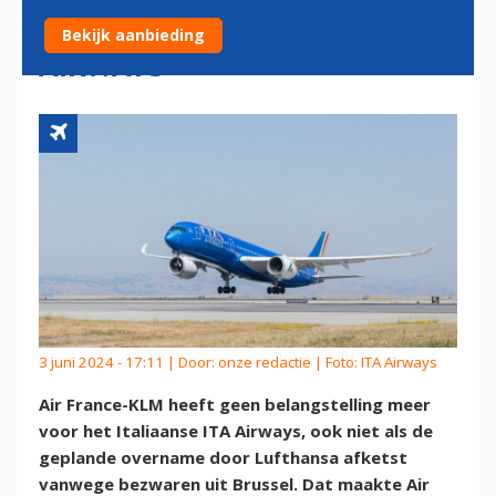
KLM GEEN INTERESSE IN ITA
Bekijk aanbieding
AIRWAYS
3 juni 2024 - 17:11 | Door:
onze redactie
| Foto: ITA Airways
Air France-KLM heeft geen belangstelling meer
voor het Italiaanse ITA Airways, ook niet als de
geplande overname door Lufthansa afketst
vanwege bezwaren uit Brussel. Dat maakte Air