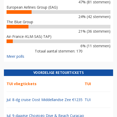
47% (81 stemmen)
European Airlines Group (EAG)
24% (42 stemmen)
The Blue Group
21% (36 stemmen)
Air-France-KLM-SAS(-TAP)
6% (11 stemmen)
Totaal aantal stemmen: 170
Meer polls
VOORDELIGE RETOURTICKETS
TUI vliegtickets
TUI
Jul: 8-dg cruise Oost Middellandse Zee €1235
TUI
Jul: 9-daagse Chogogo Dive & Beach Curacao