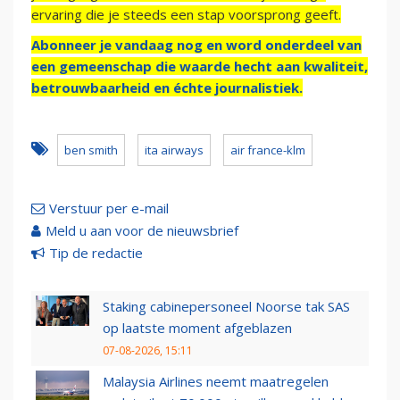
ervaring die je steeds een stap voorsprong geeft.
Abonneer je vandaag nog en word onderdeel van
een gemeenschap die waarde hecht aan kwaliteit,
betrouwbaarheid en échte journalistiek.
ben smith
ita airways
air france-klm
Verstuur per e-mail
Meld u aan voor de nieuwsbrief
Tip de redactie
Staking cabinepersoneel Noorse tak SAS
op laatste moment afgeblazen
07-08-2026, 15:11
Malaysia Airlines neemt maatregelen