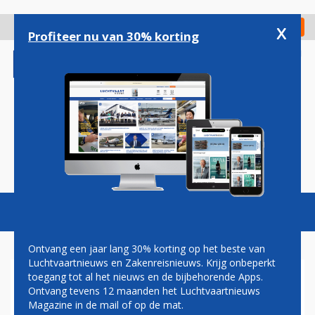
Overslaan
en
x
Digitaal Magazine
Registreer
Check in
naar
Profiteer nu van 30% korting
de
inhoud
gaan
Magazine
Podcasts
Vacatures
Toggl
naviga
Ontvang een jaar lang 30% korting op het beste van
Luchtvaartnieuws en Zakenreisnieuws. Krijg onbeperkt
toegang tot al het nieuws en de bijbehorende Apps.
OOK ALS LUFTHANSA-DEAL
Ontvang tevens 12 maanden het Luchtvaartnieuws
AFKETST HEEFT AIR FRANCE-
Magazine in de mail of op de mat.