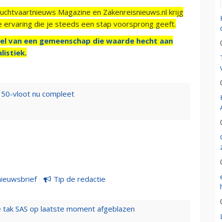
Luchtvaartnieuws Magazine en Zakenreisnieuws.nl krijg
e ervaring die je steeds een stap voorsprong geeft.
el van een gemeenschap die waarde hecht aan
listiek.
350-vloot nu compleet
nieuwsbrief
Tip de redactie
 tak SAS op laatste moment afgeblazen