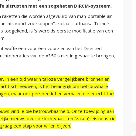
affe uitrusten met een zogeheten DIRCM-systeem.
raketten die worden afgevuurd van man-portable air-
n infrarood-zoekkoppen”, zo laat Lufthansa Technik
is toegekend, is 's werelds eerste modificatie van een
em.
Luftwaffe één voor één voorzien van het Directed
chtoperaties van de A350’s niet in gevaar te brengen,
r. In een tijd waarin talloze vergelijkbare bronnen en
acht schreeuwen, is het belangrijk om betrouwbare
ngen, maar ook perspectief en verhalen die er echt toe
ieuws vind je die betrouwbaarheid. Onze toewijding aan
ijke nieuws over de luchtvaart- en (zaken)reisindustrie
raag een stap voor willen blijven.