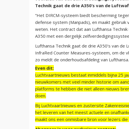
Technik gaat de drie A350’s van de Luftw
“Het DIRCM-systeem biedt bescherming tegen 
defense system (Manpads), en maakt gebruik va
weten. Het contract dat aan Lufthansa Technik 
A350 met een dergelijk zelfverdedigingssyste
Lufthansa Technik gaat de drie A350’s van de 
InfraRed Counter Measures-systeem, om de vlu
zo meldt de onderhoudsafdeling van Lufthansa.
Even dit:
Luchtvaartnieuws bestaat inmiddels bijna 25 jaa
nieuwkomers met veel minder historie om aand
platforms te hebben die niet alleen nieuws bre
doen.
Bij Luchtvaartnieuws en zustersite Zakenreisn
het leveren van het meest actuele en onafhankel
maakt ons een onmisbare bron voor lezers die g
Abonneer je voor exclusieve content: