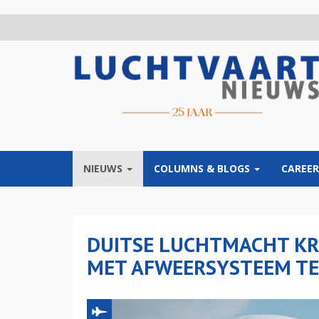
Overslaan
en
naar
de
inhoud
gaan
NIEUWS
COLUMNS & BLOGS
CAREER
DUITSE LUCHTMACHT KRI
MET AFWEERSYSTEEM T