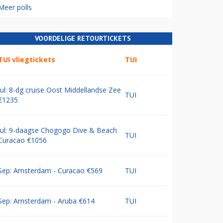
Meer polls
VOORDELIGE RETOURTICKETS
TUI vliegtickets
TUI
Jul: 8-dg cruise Oost Middellandse Zee
TUI
€1235
Jul: 9-daagse Chogogo Dive & Beach
TUI
Curacao €1056
Sep: Amsterdam - Curacao €569
TUI
Sep: Amsterdam - Aruba €614
TUI