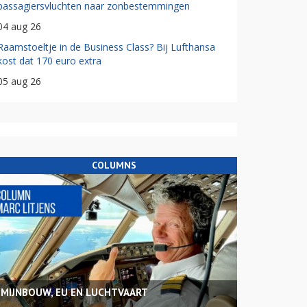
passagiersvluchten naar zonbestemmingen
04 aug 26
Raamstoeltje in de Business Class? Bij Lufthansa
kost dat 170 euro extra
05 aug 26
COLUMNS
MIJNBOUW, EU EN LUCHTVAART