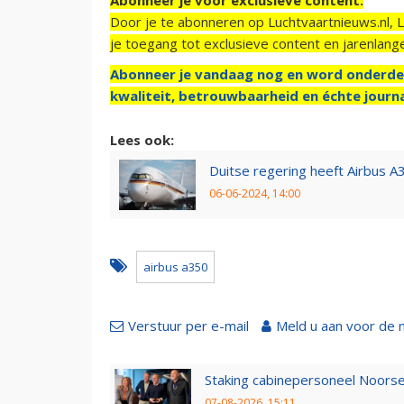
Door je te abonneren op Luchtvaartnieuws.nl, 
je toegang tot exclusieve content en jarenlang
Abonneer je vandaag nog en word onderde
kwaliteit, betrouwbaarheid en échte journa
Lees ook:
Duitse regering heeft Airbus A
06-06-2024, 14:00
airbus a350
Verstuur per e-mail
Meld u aan voor de 
Staking cabinepersoneel Noorse
07-08-2026, 15:11