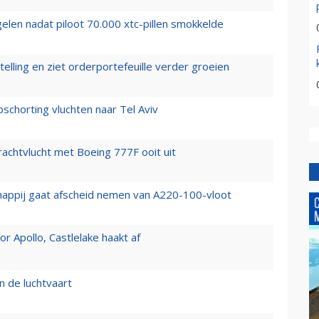
elen nadat piloot 70.000 xtc-pillen smokkelde
elling en ziet orderportefeuille verder groeien
chorting vluchten naar Tel Aviv
vrachtvlucht met Boeing 777F ooit uit
happij gaat afscheid nemen van A220-100-vloot
 Apollo, Castlelake haakt af
n de luchtvaart