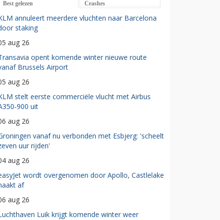
Best gelezen
Crashes
KLM annuleert meerdere vluchten naar Barcelona
door staking
05 aug 26
Transavia opent komende winter nieuwe route
vanaf Brussels Airport
05 aug 26
KLM stelt eerste commerciële vlucht met Airbus
A350-900 uit
06 aug 26
Groningen vanaf nu verbonden met Esbjerg: 'scheelt
zeven uur rijden'
04 aug 26
easyJet wordt overgenomen door Apollo, Castlelake
haakt af
06 aug 26
Luchthaven Luik krijgt komende winter weer