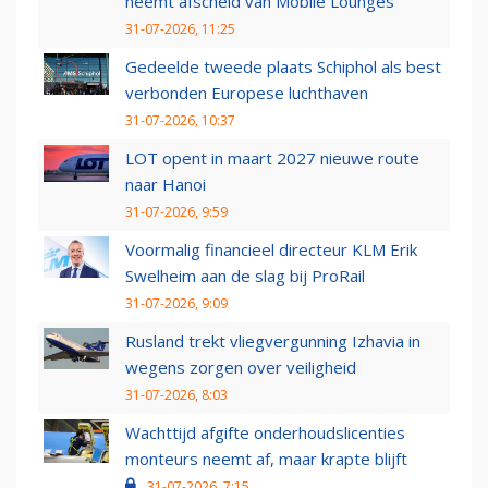
neemt afscheid van Mobile Lounges
31-07-2026, 11:25
Gedeelde tweede plaats Schiphol als best
verbonden Europese luchthaven
31-07-2026, 10:37
LOT opent in maart 2027 nieuwe route
naar Hanoi
31-07-2026, 9:59
Voormalig financieel directeur KLM Erik
Swelheim aan de slag bij ProRail
31-07-2026, 9:09
Rusland trekt vliegvergunning Izhavia in
wegens zorgen over veiligheid
31-07-2026, 8:03
Wachttijd afgifte onderhoudslicenties
monteurs neemt af, maar krapte blijft
31-07-2026, 7:15