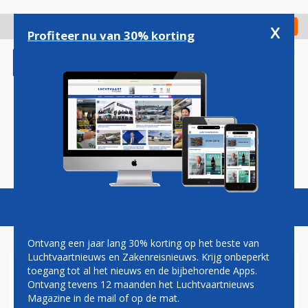
Overslaan
en
x
Digitaal Magazine
Registreer
Check in
naar
Profiteer nu van 30% korting
de
inhoud
gaan
Magazine
Podcasts
Vacatures
Toggl
naviga
Ontvang een jaar lang 30% korting op het beste van
Luchtvaartnieuws en Zakenreisnieuws. Krijg onbeperkt
toegang tot al het nieuws en de bijbehorende Apps.
NBC: VS TESTEN F-16-
Ontvang tevens 12 maanden het Luchtvaartnieuws
VAARDIGHEDEN OEKRAÏENSE
Magazine in de mail of op de mat.