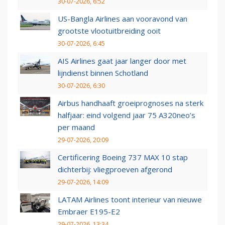
30-07-2026, 6:52
US-Bangla Airlines aan vooravond van
grootste vlootuitbreiding ooit
30-07-2026, 6:45
AIS Airlines gaat jaar langer door met
lijndienst binnen Schotland
30-07-2026, 6:30
Airbus handhaaft groeiprognoses na sterk
halfjaar: eind volgend jaar 75 A320neo’s
per maand
29-07-2026, 20:09
Certificering Boeing 737 MAX 10 stap
dichterbij: vliegproeven afgerond
29-07-2026, 14:09
LATAM Airlines toont interieur van nieuwe
Embraer E195-E2
29-07-2026, 13:34