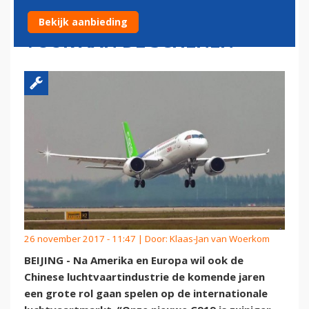
LEGT AIRBUS EN BOEING HET
Bekijk aanbieding
VUUR AAN DE SCHENEN
26 november 2017 - 11:47 | Door:
Klaas-Jan van Woerkom
BEIJING - Na Amerika en Europa wil ook de
Chinese luchtvaartindustrie de komende jaren
een grote rol gaan spelen op de internationale