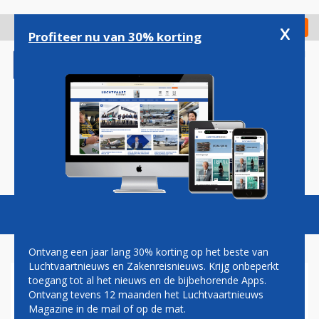
Overslaan
en
x
Digitaal Magazine
Registreer
Check in
naar
Profiteer nu van 30% korting
de
inhoud
gaan
Magazine
Podcasts
Vacatures
Toggl
naviga
Ontvang een jaar lang 30% korting op het beste van
Luchtvaartnieuws en Zakenreisnieuws. Krijg onbeperkt
toegang tot al het nieuws en de bijbehorende Apps.
CHINESE
Ontvang tevens 12 maanden het Luchtvaartnieuws
LUCHTVAARTINDUSTRIE
Magazine in de mail of op de mat.