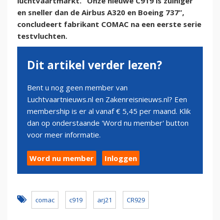
luchtvaartmarkt. “Onze nieuwe C919 is zuiniger
en sneller dan de Airbus A320 en Boeing 737”,
concludeert fabrikant COMAC na een eerste serie
testvluchten.
Dit artikel verder lezen?
Bent u nog geen member van
Luchtvaartnieuws.nl en Zakenreisnieuws.nl? Een
membership is er al vanaf € 5,45 per maand. Klik
dan op onderstaande 'Word nu member' button
voor meer informatie.
Word nu member
Inloggen
comac
c919
arj21
CR929