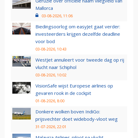
Geruzie over officiële naam vliegveld van
Mallorca
03-08-2026, 11:06
Biedingsoorlog om easyJet gaat verder:
investeerders krijgen dezelfde deadline
voor bod
03-08-2026, 10:43
WestJet annuleert voor tweede dag op rij
vlucht naar Schiphol
03-08-2026, 10:02
VisionSafe wijst Europese airlines op
gevaren rook in de cockpit
01-08-2026, 8:00
Donkere wolken boven IndiGo:
prijsvechter doet widebody-vloot weg
31-07-2026, 22:01
Malaysia Airlines-piloot na vlucht