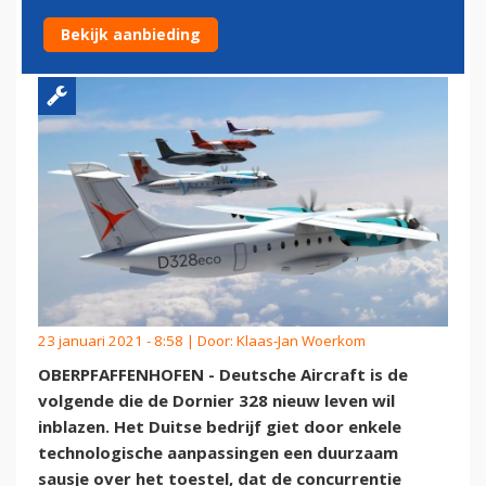
DORNIER 328
Bekijk aanbieding
23 januari 2021 - 8:58 | Door:
Klaas-Jan Woerkom
OBERPFAFFENHOFEN - Deutsche Aircraft is de
volgende die de Dornier 328 nieuw leven wil
inblazen. Het Duitse bedrijf giet door enkele
technologische aanpassingen een duurzaam
sausje over het toestel, dat de concurrentie