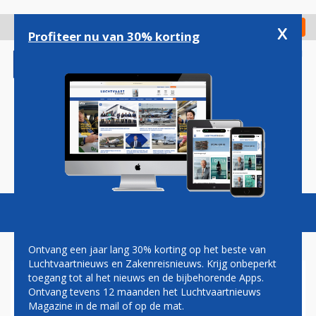
Overslaan
en
x
Digitaal Magazine
Registreer
Check in
naar
Profiteer nu van 30% korting
de
inhoud
gaan
Magazine
Podcasts
Vacatures
Toggl
naviga
Ontvang een jaar lang 30% korting op het beste van
Luchtvaartnieuws en Zakenreisnieuws. Krijg onbeperkt
toegang tot al het nieuws en de bijbehorende Apps.
DEUTSCHE AIRCRAFT GIET
Ontvang tevens 12 maanden het Luchtvaartnieuws
DUURZAAM SAUSJE OVER
Magazine in de mail of op de mat.