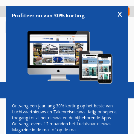
Overslaan
en
x
Digitaal Magazine
Registreer
Check in
naar
Profiteer nu van 30% korting
de
inhoud
gaan
Magazine
Podcasts
Vacatures
Toggl
naviga
Ontvang een jaar lang 30% korting op het beste van
Luchtvaartnieuws en Zakenreisnieuws. Krijg onbeperkt
toegang tot al het nieuws en de bijbehorende Apps.
BROODJE KAAS VOOR 6 EURO:
Ontvang tevens 12 maanden het Luchtvaartnieuws
DIT KUN JE OP KLM'S BUY-
Magazine in de mail of op de mat.