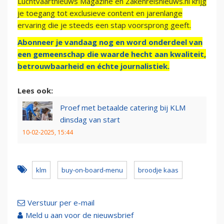
Luchtvaartnieuws Magazine en Zakenreisnieuws.nl krijg
je toegang tot exclusieve content en jarenlange
ervaring die je steeds een stap voorsprong geeft.
Abonneer je vandaag nog en word onderdeel van
een gemeenschap die waarde hecht aan kwaliteit,
betrouwbaarheid en échte journalistiek.
Lees ook:
Proef met betaalde catering bij KLM
dinsdag van start
10-02-2025, 15:44
klm
buy-on-board-menu
broodje kaas
Verstuur per e-mail
Meld u aan voor de nieuwsbrief