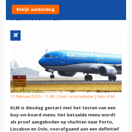
ON-BOARD-VLUCHTEN
Bekijk aanbieding
VERWACHTEN
13 februari 2025 - 11:08 | Door:
onze redactie
| Foto: KLM
KLM is dinsdag gestart met het testen van een
buy-on-board-menu. Het betaalde menu wordt
als proef aangeboden op vluchten naar Porto,
Lissabon en Oslo, voorafgaand aan een definitief