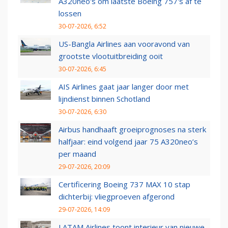
A320neo's om laatste Boeing 757's af te
lossen
30-07-2026, 6:52
US-Bangla Airlines aan vooravond van
grootste vlootuitbreiding ooit
30-07-2026, 6:45
AIS Airlines gaat jaar langer door met
lijndienst binnen Schotland
30-07-2026, 6:30
Airbus handhaaft groeiprognoses na sterk
halfjaar: eind volgend jaar 75 A320neo’s
per maand
29-07-2026, 20:09
Certificering Boeing 737 MAX 10 stap
dichterbij: vliegproeven afgerond
29-07-2026, 14:09
LATAM Airlines toont interieur van nieuwe