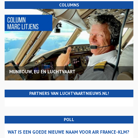
COLUMNS
MIJNBOUW, EU EN LUCHTVAART
PARTNERS VAN LUCHTVAARTNIEUWS.NL!
POLL
WAT IS EEN GOEDE NIEUWE NAAM VOOR AIR FRANCE-KLM?