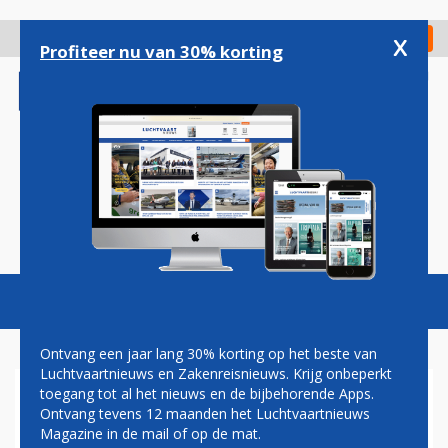
Overslaan
en
x
Digitaal Magazine
Registreer
Check in
naar
Profiteer nu van 30% korting
de
inhoud
gaan
Magazine
Podcasts
Vacatures
Toggl
naviga
Ontvang een jaar lang 30% korting op het beste van
Luchtvaartnieuws en Zakenreisnieuws. Krijg onbeperkt
toegang tot al het nieuws en de bijbehorende Apps.
KLM CITYHOPPER VLIEGT
Ontvang tevens 12 maanden het Luchtvaartnieuws
VOORLOPIG NOG ZONDER
Magazine in de mail of op de mat.