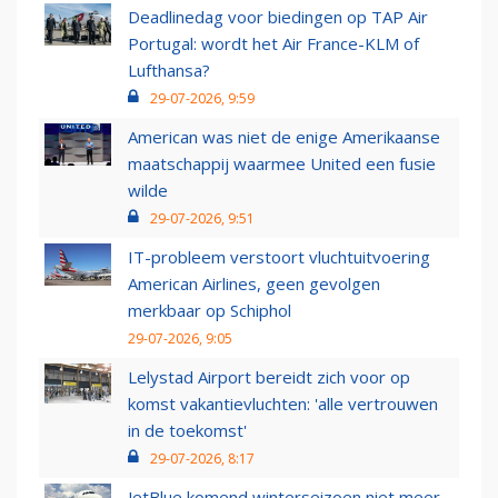
Deadlinedag voor biedingen op TAP Air
Portugal: wordt het Air France-KLM of
Lufthansa?
29-07-2026, 9:59
American was niet de enige Amerikaanse
maatschappij waarmee United een fusie
wilde
29-07-2026, 9:51
IT-probleem verstoort vluchtuitvoering
American Airlines, geen gevolgen
merkbaar op Schiphol
29-07-2026, 9:05
Lelystad Airport bereidt zich voor op
komst vakantievluchten: 'alle vertrouwen
in de toekomst'
29-07-2026, 8:17
JetBlue komend winterseizoen niet meer