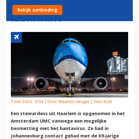
MOGELIJKE BESMETTING
Bekijk aanbieding
HANTAVIRUS
7 mei 2026 - 9:54 | Door:
Maarten Veeger
| Foto: KLM
Een stewardess uit Haarlem is opgenomen in het
Amsterdam UMC vanwege een mogelijke
besmetting met het hantavirus. Ze had in
Johannesburg contact gehad met de 69‑jarige