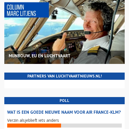
MIJNBOUW, EU EN LUCHTVAART
PARTNERS VAN LUCHTVAARTNIEUWS.NL!
POLL
WAT IS EEN GOEDE NIEUWE NAAM VOOR AIR FRANCE-KLM?
Verzin alsjeblieft iets anders