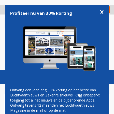
Overslaan
en
x
Digitaal Magazine
Registreer
Check in
naar
Profiteer nu van 30% korting
de
inhoud
gaan
Magazine
Podcasts
Vacatures
Toggl
naviga
Ontvang een jaar lang 30% korting op het beste van
Luchtvaartnieuws en Zakenreisnieuws. Krijg onbeperkt
toegang tot al het nieuws en de bijbehorende Apps.
KLM-STEWARDESS
Ontvang tevens 12 maanden het Luchtvaartnieuws
OPGENOMEN VANWEGE
Magazine in de mail of op de mat.