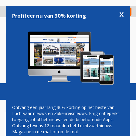
Overslaan
en
x
Digitaal Magazine
Registreer
Check in
naar
Profiteer nu van 30% korting
de
inhoud
gaan
Magazine
Podcasts
Vacatures
Toggl
naviga
Ontvang een jaar lang 30% korting op het beste van
Luchtvaartnieuws en Zakenreisnieuws. Krijg onbeperkt
toegang tot al het nieuws en de bijbehorende Apps.
LOT VRAAGT PASSAGIERS OM
Ontvang tevens 12 maanden het Luchtvaartnieuws
CASH VOOR REPARATIE
Magazine in de mail of op de mat.