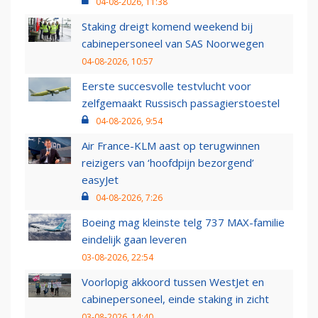
04-08-2026, 11:38
Staking dreigt komend weekend bij
cabinepersoneel van SAS Noorwegen
04-08-2026, 10:57
Eerste succesvolle testvlucht voor
zelfgemaakt Russisch passagierstoestel
04-08-2026, 9:54
Air France-KLM aast op terugwinnen
reizigers van ‘hoofdpijn bezorgend’
easyJet
04-08-2026, 7:26
Boeing mag kleinste telg 737 MAX-familie
eindelijk gaan leveren
03-08-2026, 22:54
Voorlopig akkoord tussen WestJet en
cabinepersoneel, einde staking in zicht
03-08-2026, 14:40