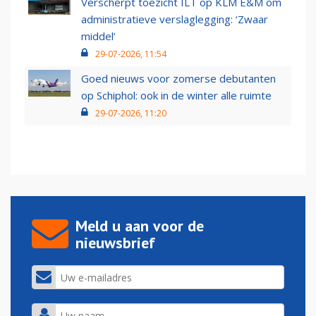
Verscherpt toezicht ILT op KLM E&M om
administratieve verslaglegging: ‘Zwaar
middel’
29-07-2026, 11:54
Goed nieuws voor zomerse debutanten
op Schiphol: ook in de winter alle ruimte
29-07-2026, 11:20
Meld u aan voor de
nieuwsbrief