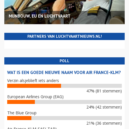
MIJNBOUW, EU EN LUCHTVAART
PARTNERS VAN LUCHTVAARTNIEUWS.NL!
POLL
WAT IS EEN GOEDE NIEUWE NAAM VOOR AIR FRANCE-KLM?
Verzin alsjeblieft iets anders
47% (81 stemmen)
European Airlines Group (EAG)
24% (42 stemmen)
The Blue Group
21% (36 stemmen)
Air-France-KLM-SAS(-TAP)