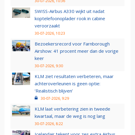
30-07-2026, 10:36
SWISS-Airbus A330 wijkt uit nadat
koptelefoonoplader rook in cabine
veroorzaakt
30-07-2026, 10:23
Bezoekersrecord voor Farnborough
Airshow: 41 procent meer dan de vorige
keer
30-07-2026, 9:30
KLM ziet resultaten verbeteren, maar
achteroverleunen is geen optie:
‘Realistisch blijven’
30-07-2026, 9:29
KLM laat verbetering zien in tweede
kwartaal, maar de weg is nog lang
30-07-2026, 8:22
Icelandair tekent voor zes extra Airbus