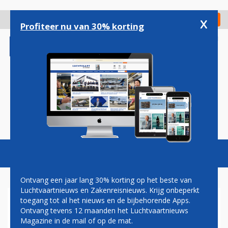
Overslaan
en
x
Digitaal Magazine
Registreer
Check in
naar
Profiteer nu van 30% korting
de
inhoud
gaan
Magazine
Podcasts
Vacatures
Toggl
naviga
Ontvang een jaar lang 30% korting op het beste van
Luchtvaartnieuws en Zakenreisnieuws. Krijg onbeperkt
toegang tot al het nieuws en de bijbehorende Apps.
PEILING: GRONDPERSONEEL
Ontvang tevens 12 maanden het Luchtvaartnieuws
KLM WIL SNELLE CAO
Magazine in de mail of op de mat.