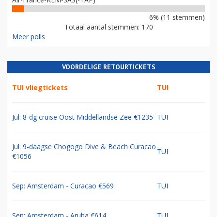
6% (11 stemmen)
Totaal aantal stemmen: 170
Meer polls
VOORDELIGE RETOURTICKETS
TUI vliegtickets
TUI
Jul: 8-dg cruise Oost Middellandse Zee €1235
TUI
Jul: 9-daagse Chogogo Dive & Beach Curacao
TUI
€1056
Sep: Amsterdam - Curacao €569
TUI
Sep: Amsterdam - Aruba €614
TUI