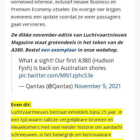
vernieuwd interieur, inclusief nieuwe Business en
Premium Economy-stoelen. De overige vier krijgen
eveneens een update voordat ze weer passagiers
gaan vervoeren.
De dikke november-editie van Luchtvaartnieuws
Magazine staat grotendeels in het teken van de
A380. Bestel
een exemplaar
in onze webshop.
What a sight! Our first A380 (Hudson
Fysh) is back on Australian shores.
pic.twitter.com/MN1zphcS3e
— Qantas (@Qantas)
November 9, 2021
Even dit:
Luchtvaartnieuws bestaat inmiddels bijna 25 jaar. In
een tijd waarin talloze vergelijkbare bronnen en
nieuwkomers met veel minder historie om aandacht
schreeuwen, is het belangrijk om betrouwbare