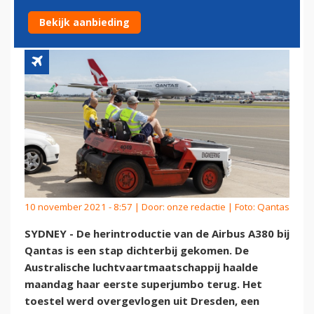
AUSTRALIË
Bekijk aanbieding
10 november 2021 - 8:57 | Door:
onze redactie
| Foto: Qantas
SYDNEY - De herintroductie van de Airbus A380 bij
Qantas is een stap dichterbij gekomen. De
Australische luchtvaartmaatschappij haalde
maandag haar eerste superjumbo terug. Het
toestel werd overgevlogen uit Dresden, een