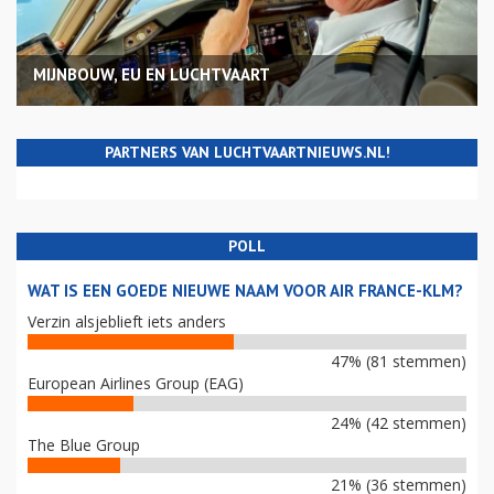
MIJNBOUW, EU EN LUCHTVAART
PARTNERS VAN LUCHTVAARTNIEUWS.NL!
POLL
WAT IS EEN GOEDE NIEUWE NAAM VOOR AIR FRANCE-KLM?
Verzin alsjeblieft iets anders
47% (81 stemmen)
European Airlines Group (EAG)
24% (42 stemmen)
The Blue Group
21% (36 stemmen)