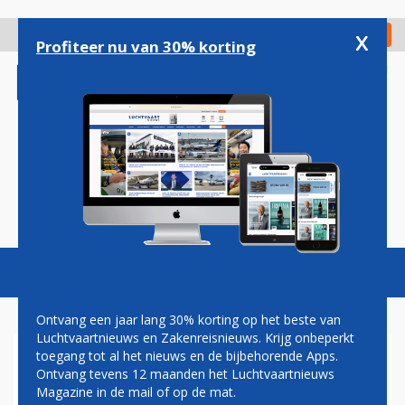
Overslaan
en
x
Digitaal Magazine
Registreer
Check in
naar
Profiteer nu van 30% korting
de
inhoud
gaan
Magazine
Podcasts
Vacatures
Toggl
naviga
Ontvang een jaar lang 30% korting op het beste van
Luchtvaartnieuws en Zakenreisnieuws. Krijg onbeperkt
toegang tot al het nieuws en de bijbehorende Apps.
QANTAS HAALT EERSTE
Ontvang tevens 12 maanden het Luchtvaartnieuws
AIRBUS A380 TERUG NAAR
Magazine in de mail of op de mat.