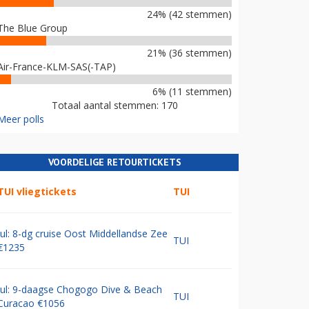
24% (42 stemmen)
The Blue Group
21% (36 stemmen)
Air-France-KLM-SAS(-TAP)
6% (11 stemmen)
Totaal aantal stemmen: 170
Meer polls
VOORDELIGE RETOURTICKETS
TUI vliegtickets
TUI
Jul: 8-dg cruise Oost Middellandse Zee
TUI
€1235
Jul: 9-daagse Chogogo Dive & Beach
TUI
Curacao €1056