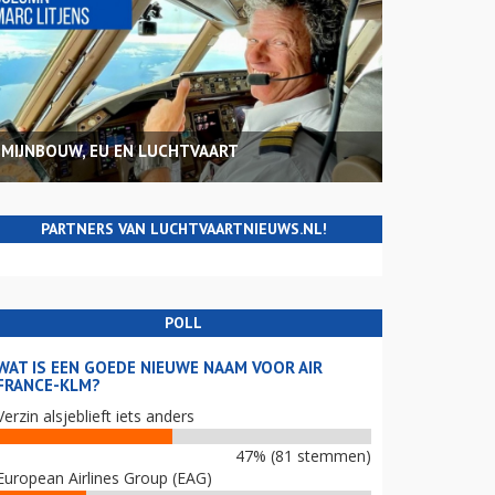
MIJNBOUW, EU EN LUCHTVAART
PARTNERS VAN LUCHTVAARTNIEUWS.NL!
POLL
WAT IS EEN GOEDE NIEUWE NAAM VOOR AIR
FRANCE-KLM?
Verzin alsjeblieft iets anders
47% (81 stemmen)
European Airlines Group (EAG)