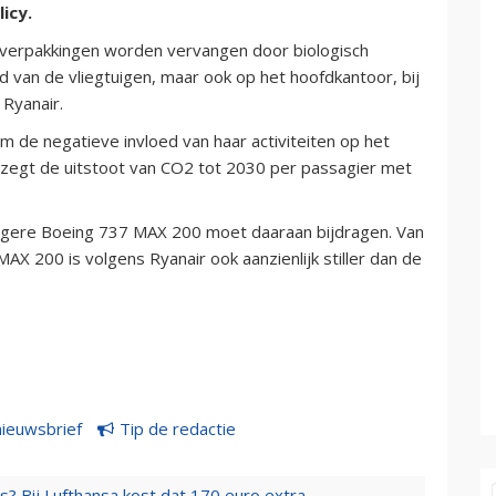
icy.
n verpakkingen worden vervangen door biologisch
d van de vliegtuigen, maar ook op het hoofdkantoor, bij
Ryanair.
m de negatieve invloed van haar activiteiten op het
f zegt de uitstoot van CO2 tot 2030 per passagier met
nigere Boeing 737 MAX 200 moet daaraan bijdragen. Van
MAX 200 is volgens Ryanair ook aanzienlijk stiller dan de
nieuwsbrief
Tip de redactie
s? Bij Lufthansa kost dat 170 euro extra