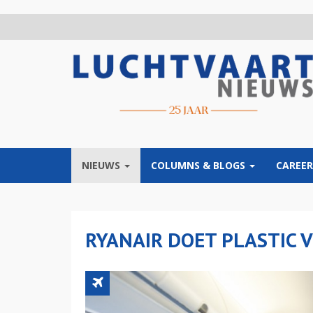
Overslaan
en
naar
de
inhoud
gaan
NIEUWS
COLUMNS & BLOGS
CAREER
RYANAIR DOET PLASTIC 