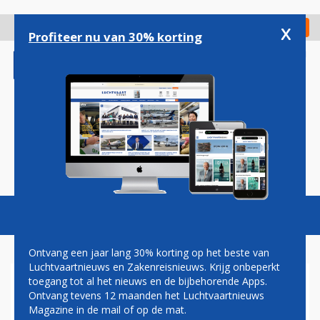
Overslaan
en
x
Digitaal Magazine
Registreer
Check in
naar
Profiteer nu van 30% korting
de
inhoud
gaan
Magazine
Podcasts
Vacatures
Toggl
naviga
Ontvang een jaar lang 30% korting op het beste van
Luchtvaartnieuws en Zakenreisnieuws. Krijg onbeperkt
toegang tot al het nieuws en de bijbehorende Apps.
STORM CONALL ZORGT VOOR
Ontvang tevens 12 maanden het Luchtvaartnieuws
OVERLAST OP SCHIPHOL:
Magazine in de mail of op de mat.