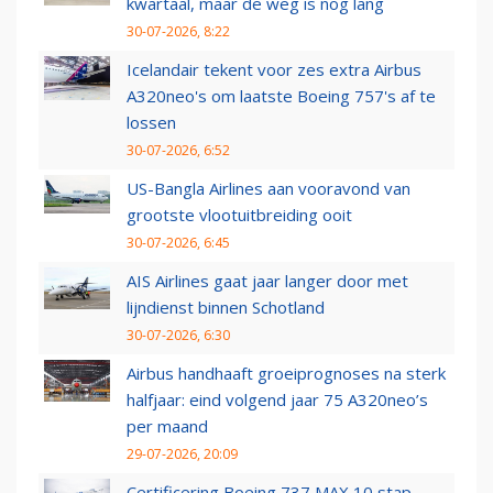
kwartaal, maar de weg is nog lang
30-07-2026, 8:22
Icelandair tekent voor zes extra Airbus
A320neo's om laatste Boeing 757's af te
lossen
30-07-2026, 6:52
US-Bangla Airlines aan vooravond van
grootste vlootuitbreiding ooit
30-07-2026, 6:45
AIS Airlines gaat jaar langer door met
lijndienst binnen Schotland
30-07-2026, 6:30
Airbus handhaaft groeiprognoses na sterk
halfjaar: eind volgend jaar 75 A320neo’s
per maand
29-07-2026, 20:09
Certificering Boeing 737 MAX 10 stap