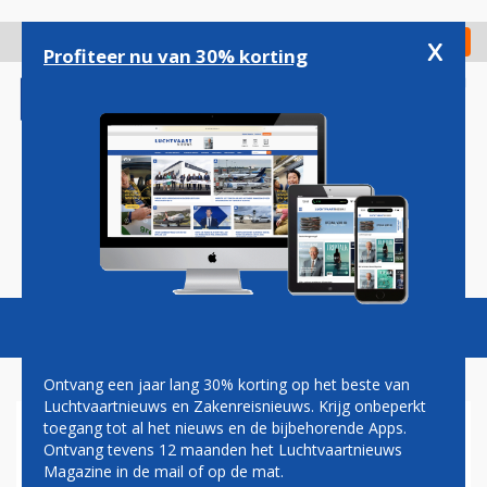
Overslaan
en
x
Digitaal Magazine
Registreer
Check in
naar
Profiteer nu van 30% korting
de
inhoud
gaan
Magazine
Podcasts
Vacatures
Toggl
naviga
Ontvang een jaar lang 30% korting op het beste van
Luchtvaartnieuws en Zakenreisnieuws. Krijg onbeperkt
toegang tot al het nieuws en de bijbehorende Apps.
VERNIEUWDE AANKOMSTHAL
Ontvang tevens 12 maanden het Luchtvaartnieuws
BONAIRE AIRPORT IN
Magazine in de mail of op de mat.