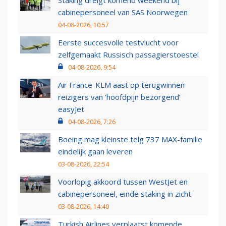
Staking dreigt komend weekend bij
cabinepersoneel van SAS Noorwegen
04-08-2026, 10:57
Eerste succesvolle testvlucht voor
zelfgemaakt Russisch passagierstoestel
04-08-2026, 9:54
Air France-KLM aast op terugwinnen
reizigers van ‘hoofdpijn bezorgend’
easyJet
04-08-2026, 7:26
Boeing mag kleinste telg 737 MAX-familie
eindelijk gaan leveren
03-08-2026, 22:54
Voorlopig akkoord tussen WestJet en
cabinepersoneel, einde staking in zicht
03-08-2026, 14:40
Turkish Airlines verplaatst komende