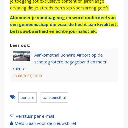
je toegang tot exclusieve content en jarenlange
ervaring die je steeds een stap voorsprong geeft.
Abonneer je vandaag nog en word onderdeel van
een gemeenschap die waarde hecht aan kwaliteit,
betrouwbaarheid en échte journalistiek.
Lees ook:
Aankomsthal Bonaire Airport op de
schop: grotere bagageband en meer
ruimte
13-06-2023, 16:30
bonaire
aankomsthal
Verstuur per e-mail
Meld u aan voor de nieuwsbrief