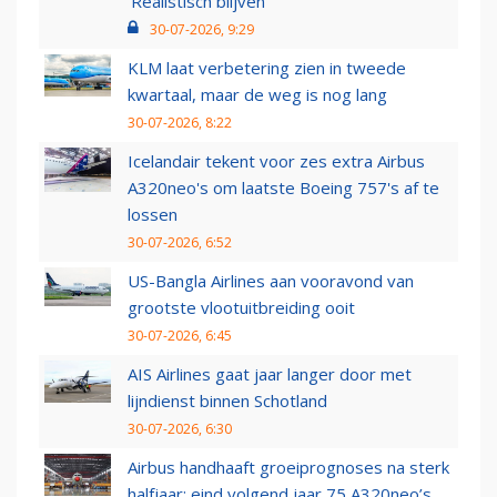
‘Realistisch blijven’
30-07-2026, 9:29
KLM laat verbetering zien in tweede
kwartaal, maar de weg is nog lang
30-07-2026, 8:22
Icelandair tekent voor zes extra Airbus
A320neo's om laatste Boeing 757's af te
lossen
30-07-2026, 6:52
US-Bangla Airlines aan vooravond van
grootste vlootuitbreiding ooit
30-07-2026, 6:45
AIS Airlines gaat jaar langer door met
lijndienst binnen Schotland
30-07-2026, 6:30
Airbus handhaaft groeiprognoses na sterk
halfjaar: eind volgend jaar 75 A320neo’s