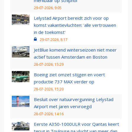
merkbaar op Schiphol
29-07-2026, 9:05
Lelystad Airport bereidt zich voor op
komst vakantievluchten: 'alle vertrouwen
in de toekomst'
29-07-2026, 8:17
JetBlue komend winterseizoen niet meer
actief tussen Amsterdam en Boston
28-07-2026, 15:29
Boeing ziet omzet stijgen en voert
productie 737 MAX verder op
28-07-2026, 15:20
Besluit over natuurvergunning Lelystad
Airport met jaren vervroegd
28-07-2026, 14:16
Eerste A350-1000ULR voor Qantas keert
terug in Toulouse na vlucht van meer dan