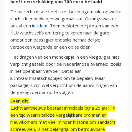
heeft een schikking van 300 euro betaald.
De marechaussee heeft niet bekendgemaakt op welke
vlucht de mondkapjesweigeraar zat. Onlangs was er
ook al een
incident
. Toen besloten de piloten van een
KLM-vlucht zelfs om terug te keren naar de gate,
omdat een passagier ondanks herhaaldelijke
verzoeken weigerde er een op te doen.
Het dragen van een mondkapje in een vliegtuig is niet
verplicht gesteld door de Nederlandse overheid, zoals
in het openbaar vervoer. Dat is aan
luchtvaartmaatschappijen om te bepalen. Maar
passagiers zijn wel verplicht om de aanwijzingen van
de gezagvoerder op te volgen.
Even dit:
Luchtvaartnieuws bestaat inmiddels bijna 25 jaar. In
een tijd waarin talloze vergelijkbare bronnen en
nieuwkomers met veel minder historie om aandacht
schreeuwen, is het belangrijk om betrouwbare