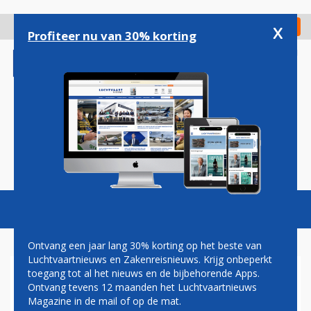
Overslaan
en
x
Digitaal Magazine
Registreer
Check in
naar
Profiteer nu van 30% korting
de
inhoud
gaan
Magazine
Podcasts
Vacatures
Toggl
naviga
Ontvang een jaar lang 30% korting op het beste van
Luchtvaartnieuws en Zakenreisnieuws. Krijg onbeperkt
toegang tot al het nieuws en de bijbehorende Apps.
VLIEGTUIGPASSAGIER 300
Ontvang tevens 12 maanden het Luchtvaartnieuws
EURO ARMER NA WEIGERING
Magazine in de mail of op de mat.