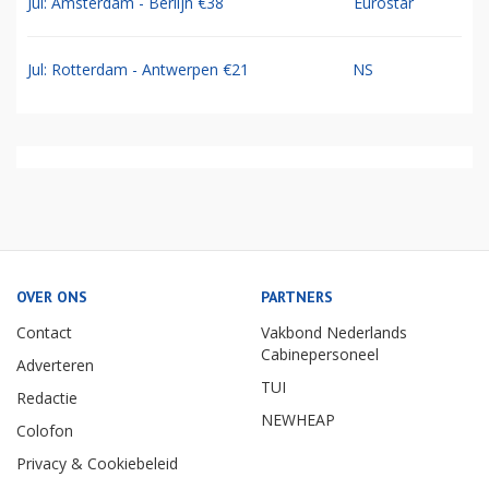
Jul: Amsterdam - Berlijn €38
Eurostar
Jul: Rotterdam - Antwerpen €21
NS
OVER ONS
PARTNERS
Contact
Vakbond Nederlands
Cabinepersoneel
Adverteren
TUI
Redactie
NEWHEAP
Colofon
Privacy & Cookiebeleid