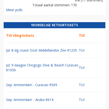
6% (11 stemmen)
Totaal aantal stemmen: 170
Meer polls
VOORDELIGE RETOURTICKETS
TUI vliegtickets
TUI
Jul: 8-dg cruise Oost Middellandse Zee €1235
TUI
Jul: 9-daagse Chogogo Dive & Beach Curacao
TUI
€1056
Sep: Amsterdam - Curacao €569
TUI
Sep: Amsterdam - Aruba €614
TUI