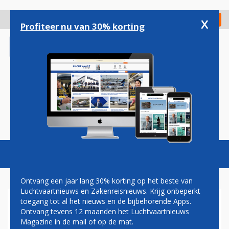
Overslaan
en
x
Digitaal Magazine
Registreer
Check in
naar
Profiteer nu van 30% korting
de
inhoud
gaan
Magazine
Podcasts
Vacatures
Toggl
naviga
Ontvang een jaar lang 30% korting op het beste van
Luchtvaartnieuws en Zakenreisnieuws. Krijg onbeperkt
toegang tot al het nieuws en de bijbehorende Apps.
VNV: SCHIPHOL ONTLOOPT
Ontvang tevens 12 maanden het Luchtvaartnieuws
VERANTWOORDELIJKHEID
Magazine in de mail of op de mat.