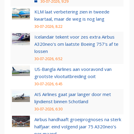
30-07-2026, 9:29
KLM laat verbetering zien in tweede
kwartaal, maar de weg is nog lang
30-07-2026, 8:22
Icelandair tekent voor zes extra Airbus
A320neo's om laatste Boeing 757's af te
lossen
30-07-2026, 6:52
US-Bangla Airlines aan vooravond van
grootste vlootuitbreiding ooit
30-07-2026, 6:45
AIS Airlines gaat jaar langer door met
lijndienst binnen Schotland
30-07-2026, 6:30
Airbus handhaaft groeiprognoses na sterk
halfjaar: eind volgend jaar 75 A320neo’s
per maand