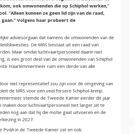
welkom, ook omwonenden die op Schiphol werken,”
ol. “Alleen kunnen ze geen lid zijn van de raad,
 gaan.” Volgens haar probeert de
telijke adviesorgaan dat namens de omwonenden van de
beleidskwesties. De MRS bestaat uit een raad van
en. Maar omdat luchtvaartpersoneel daarin niet
ing, is een groot deel van de omwonenden van Schiphol
eente Haarlemmermeer ruim een derde van alle
rdoor niet representatief zou zijn voor de omgeving van
 pleit de MRS voor een veel forsere Schiphol-krimp.
mmermeer stemde de Tweede Kamer eerder dit jaar
maken door luchtvaartpersoneel niet langer uit te
leden nog aan dat hij die motie gaat uitvoeren en de
kiezing in 2027.
 de PvdA in de Tweede Kamer zat en ook