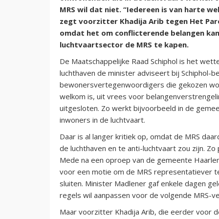
MRS wil dat niet. “Iedereen is van harte 
zegt voorzitter Khadija Arib tegen Het Paro
omdat het om conflicterende belangen kan
luchtvaartsector de MRS te kapen.
De Maatschappelijke Raad Schiphol is het wet
luchthaven de minister adviseert bij Schiphol-
bewonersvertegenwoordigers die gekozen word
welkom is, uit vrees voor belangenverstrengel
uitgesloten. Zo werkt bijvoorbeeld in de gem
inwoners in de luchtvaart.
Daar is al langer kritiek op, omdat de MRS daa
de luchthaven en te anti-luchtvaart zou zijn. Zo
Mede na een oproep van de gemeente Haarle
voor een motie om de MRS representatiever te 
sluiten. Minister Madlener gaf enkele dagen ge
regels wil aanpassen voor de volgende MRS-ver
Maar voorzitter Khadija Arib, die eerder voor