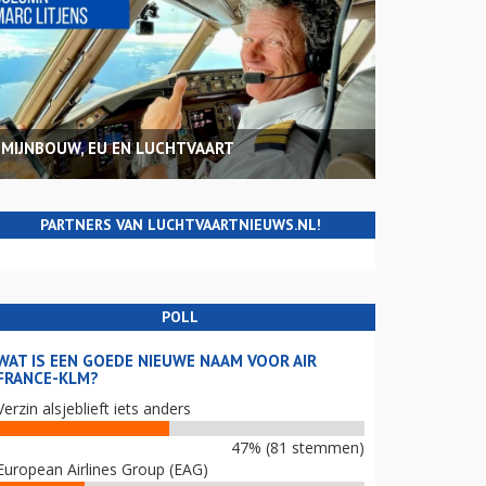
MIJNBOUW, EU EN LUCHTVAART
PARTNERS VAN LUCHTVAARTNIEUWS.NL!
POLL
WAT IS EEN GOEDE NIEUWE NAAM VOOR AIR
FRANCE-KLM?
Verzin alsjeblieft iets anders
47% (81 stemmen)
European Airlines Group (EAG)