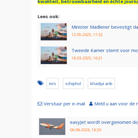
kwaliteit, betrouwbaarheid en échte journa
Lees ook:
Minister Madlener bevestigt da
12-05-2025, 17:32
Tweede Kamer stemt voor moti
18-03-2025, 16:21
mrs
schiphol
khadija arib
Verstuur per e-mail
Meld u aan voor de 
easyJet wordt overgenomen door
06-08-2026, 16:20