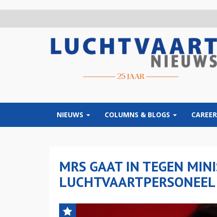
Overslaan
en
naar
de
inhoud
gaan
NIEUWS
COLUMNS & BLOGS
CAREER
MRS GAAT IN TEGEN MINI
LUCHTVAARTPERSONEEL 