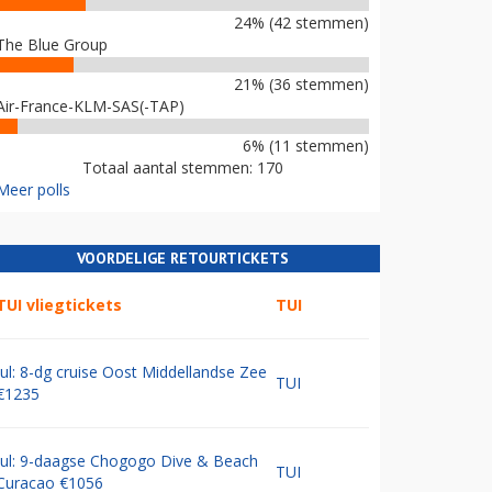
24% (42 stemmen)
The Blue Group
21% (36 stemmen)
Air-France-KLM-SAS(-TAP)
6% (11 stemmen)
Totaal aantal stemmen: 170
Meer polls
VOORDELIGE RETOURTICKETS
TUI vliegtickets
TUI
Jul: 8-dg cruise Oost Middellandse Zee
TUI
€1235
Jul: 9-daagse Chogogo Dive & Beach
TUI
Curacao €1056